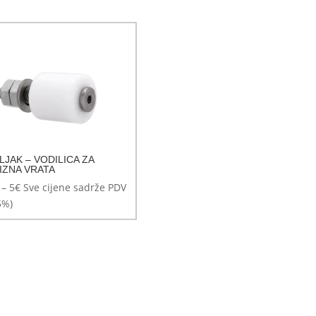
LJAK – VODILICA ZA
IZNA VRATA
Raspon
–
5
€
Sve cijene sadrže PDV
cijena:
5%)
od
4€
do
5€