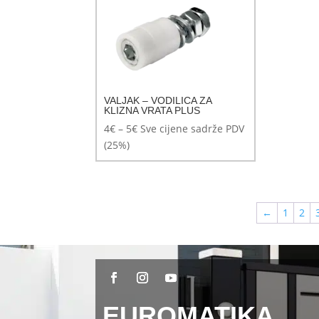
VALJAK – VODILICA ZA
KLIZNA VRATA PLUS
Raspon
4
€
–
5
€
Sve cijene sadrže PDV
cijena:
(25%)
od
4€
do
5€
←
1
2
EUROMATIKA