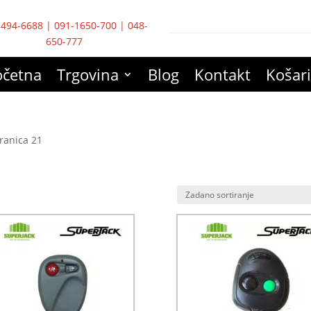
-494-6688
|
091-1650-700
|
048-
650-777
očetna
Trgovina
Blog
Kontakt
Košar
tranica 21