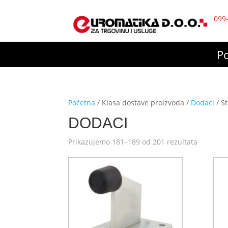
099
P
Početna
/ Klasa dostave proizvoda /
Dodaci
/ S
DODACI
Prikazujemo 181–189 od 201 rezultata