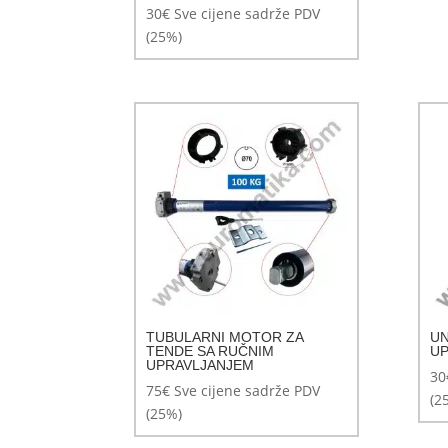
30
€
Sve cijene sadrže PDV
(25%)
TUBULARNI MOTOR ZA
UN
TENDE SA RUČNIM
UP
UPRAVLJANJEM
30
75
€
Sve cijene sadrže PDV
(2
(25%)