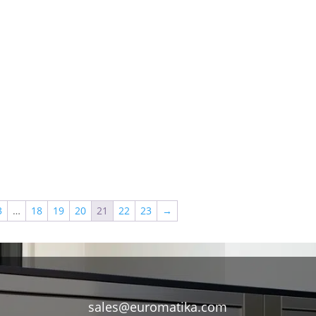
3
…
18
19
20
21
22
23
→
sales@euromatika.com