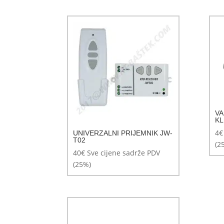
VA
KL
4
€
UNIVERZALNI PRIJEMNIK JW-
T02
(2
40
€
Sve cijene sadrže PDV
(25%)