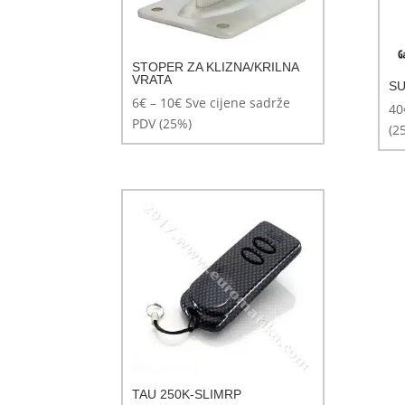
STOPER ZA KLIZNA/KRILNA
VRATA
SU
Raspon
6
€
–
10
€
Sve cijene sadrže
40
cijena:
PDV (25%)
(2
od
6€
do
10€
TAU 250K-SLIMRP