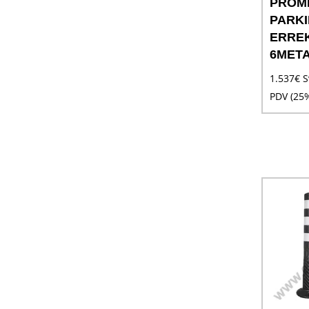
PROM
PARK
ERREK
6MET
1.537
€
S
PDV (25