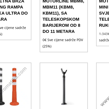
ETNA BRZA
MOTORLINE MBM8,
MOT
ING RAMPA
MBM11 (KBM8,
MINI
A ULTRA DO
KBM11), SA
SVJ
ARA
TELESKOPSKOM
TEL
BARIJEROM OD 8
RUK
ve cijene sadrže
DO 11 METARA
1.343
%)
0
€
Sve cijene sadrže PDV
sadrž
(25%)