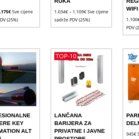
RUKA
REG
WIFI
zvorna
Trenutna
Raspon
.175
€
Sve cijene
1.034
€
–
1.109
€
Sve cijene
ijena
cijena
cijena:
1.100
PDV (25%)
sadrže PDV (25%)
ila
je:
od
PDV (
e:
1.175€.
1.034€
.350€.
do
1.109€
TOP-10
ESIONALNE
LANČANA
PAR
ERE KEY
BARIJERA ZA
DELM
ATION ALT
PRIVATNE I JAVNE
945
€
L
PROSTORE