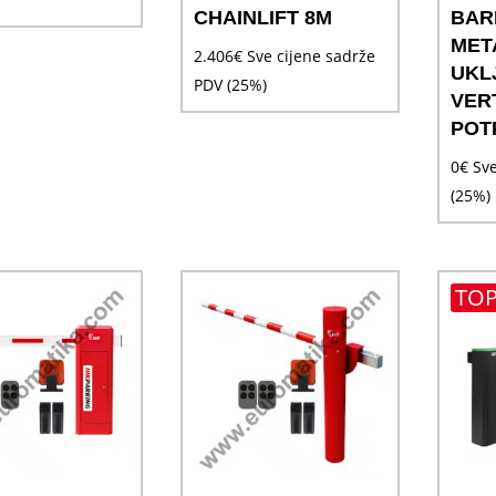
CHAINLIFT 8M
BAR
MET
2.406
€
Sve cijene sadrže
UKL
PDV (25%)
VER
POT
0
€
Sve
(25%)
TOP