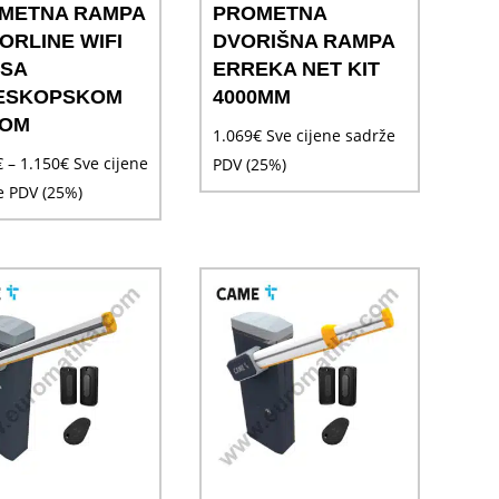
METNA RAMPA
PROMETNA
ORLINE WIFI
DVORIŠNA RAMPA
 SA
ERREKA NET KIT
ESKOPSKOM
4000MM
OM
1.069
€
Sve cijene sadrže
Raspon
€
–
1.150
€
Sve cijene
PDV (25%)
cijena:
e PDV (25%)
od
1.050€
do
1.150€