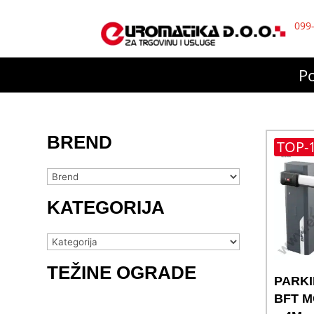
099
P
BREND
TOP-
KATEGORIJA
TEŽINE OGRADE
PARK
BFT M