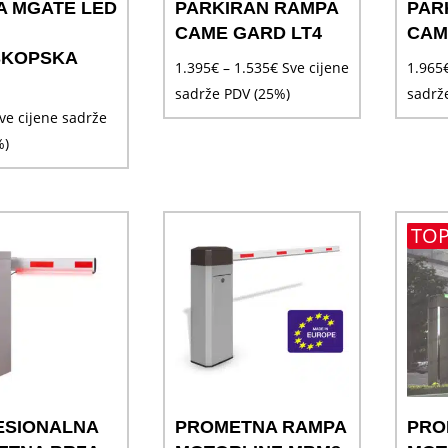
A MGATE LED
PARKIRAN RAMPA
PAR
CAME GARD LT4
CAM
SKOPSKA
Raspon
1.395
€
–
1.535
€
Sve cijene
1.965
cijena:
sadrže PDV (25%)
sadrž
ve cijene sadrže
od
%)
1.395€
do
1.535€
TOP
ESIONALNA
PROMETNA RAMPA
PRO