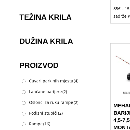
85
€
–
15
TEŽINA KRILA
sadrže 
DUŽINA KRILA
PROIZVOD
Čuvari parkinih mjesta
(4)
Lančane barijere
(2)
Oslonci za ruku rampe
(2)
MEHA
BARIJ
Podizni stupići
(2)
4,5-7
Rampe
(16)
MONT