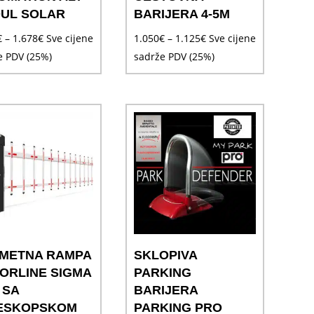
UL SOLAR
BARIJERA 4-5M
Raspon
Raspon
€
–
1.678
€
Sve cijene
1.050
€
–
1.125
€
Sve cijene
cijena:
cijena:
e PDV (25%)
sadrže PDV (25%)
od
od
1.591€
1.050€
do
do
1.678€
1.125€
METNA RAMPA
SKLOPIVA
ORLINE SIGMA
PARKING
 SA
BARIJERA
ESKOPSKOM
PARKING PRO