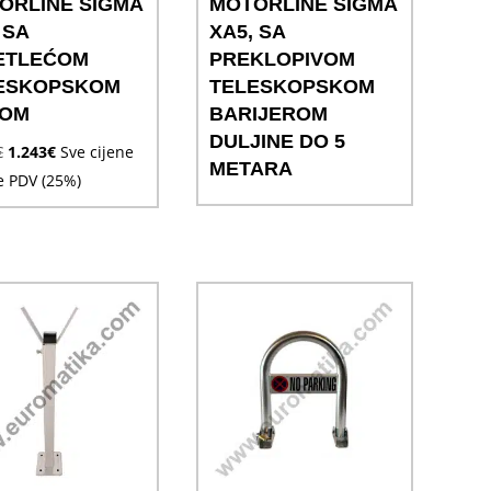
ORLINE SIGMA
MOTORLINE SIGMA
 SA
XA5, SA
ETLEĆOM
PREKLOPIVOM
ESKOPSKOM
TELESKOPSKOM
OM
BARIJEROM
DULJINE DO 5
Izvorna
Trenutna
€
1.243
€
Sve cijene
METARA
cijena
cijena
e PDV (25%)
bila
je:
je:
1.243€.
1.343€.