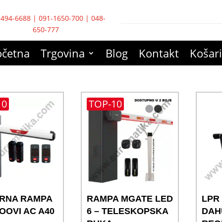
-494-6688
|
091-1650-700
|
048-
650-777
očetna
Trgovina
Blog
Kontakt
Košar
10
TOP-10
IRNA RAMPA
RAMPA MGATE LED
LPR
OOVI AC A40
6 – TELESKOPSKA
DAH