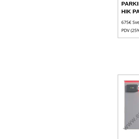
PARK
HIK P
675
€
Sve
PDV (25