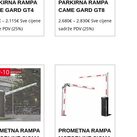
KIRNA RAMPA
PARKIRNA RAMPA
E GARD GT4
CAME GARD GT8
Raspon
Raspon
€
–
2.115
€
Sve cijene
2.680
€
–
2.830
€
Sve cijene
cijena:
cijena:
e PDV (25%)
sadrže PDV (25%)
od
od
1.965€
2.680€
do
do
2.115€
2.830€
-10
METNA RAMPA
PROMETNA RAMPA