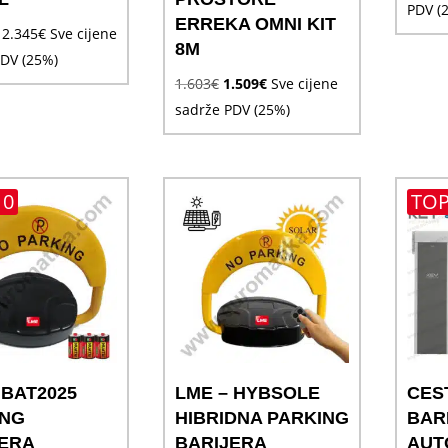
PDV (
ERREKA OMNI KIT
Raspon
2.345
€
Sve cijene
8M
cijena:
PDV (25%)
Izvorna
Trenutna
1.603
€
1.509
€
Sve cijene
od
cijena
cijena
sadrže PDV (25%)
1.342€
bila
je:
do
je:
1.509€.
2.345€
1.603€.
10
TOP
 BAT2025
LME – HYBSOLE
CES
ING
HIBRIDNA PARKING
BAR
JERA
BARIJERA
AUT