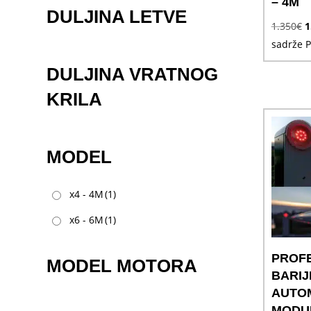
– 4M
DULJINA LETVE
I
1.350
€
1
c
sadrže 
b
DULJINA VRATNOG
j
KRILA
1
MODEL
x4 - 4M
(1)
x6 - 6M
(1)
PROF
MODEL MOTORA
BARIJ
AUTOM
MODU