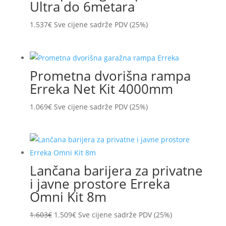
Ultra do 6metara
1.537
€
Sve cijene sadrže PDV (25%)
Prometna dvorišna rampa
Erreka Net Kit 4000mm
1.069
€
Sve cijene sadrže PDV (25%)
Lančana barijera za privatne
i javne prostore Erreka
Omni Kit 8m
Izvorna
Trenutna
1.603
€
1.509
€
Sve cijene sadrže PDV (25%)