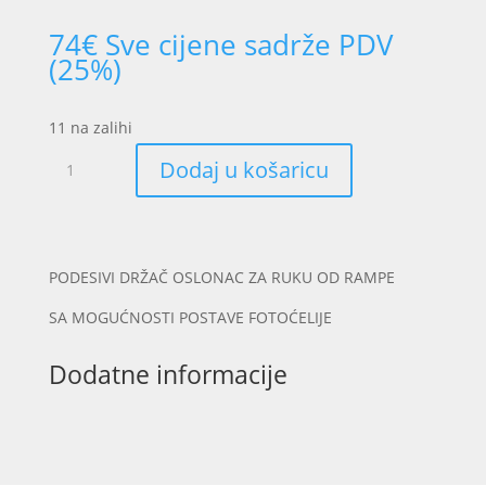
74
€
Sve cijene sadrže PDV
(25%)
11 na zalihi
PODESIVI
Dodaj u košaricu
DRŽAČ
OSLONAC
ZA
RUKU
OD
PODESIVI DRŽAČ OSLONAC ZA RUKU OD RAMPE
RAMPE
SA MOGUĆNOSTI POSTAVE FOTOĆELIJE
FIX-
STOP
Dodatne informacije
količina