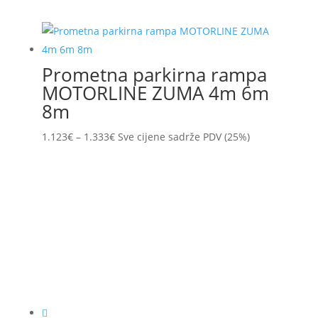
cijena
cijena
bila
je:
je:
1.509€.
1.603€.
Prometna parkirna rampa
MOTORLINE ZUMA 4m 6m
8m
Raspon
1.123
€
–
1.333
€
Sve cijene sadrže PDV (25%)
cijena:
od
1.123€
do
1.333€