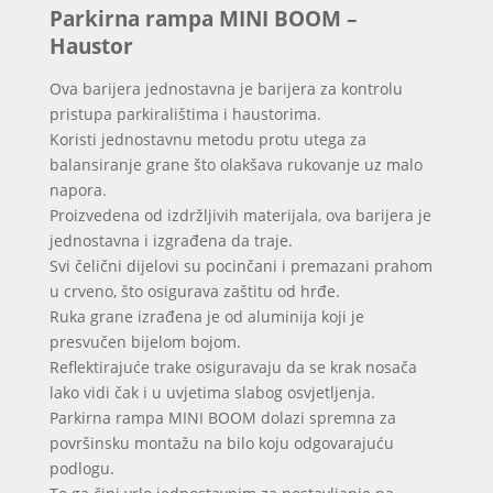
Parkirna rampa MINI BOOM –
Haustor
Ova barijera jednostavna je barijera za kontrolu
pristupa parkiralištima i haustorima.
Koristi jednostavnu metodu protu utega za
balansiranje grane što olakšava rukovanje uz malo
napora.
Proizvedena od izdržljivih materijala, ova barijera je
jednostavna i izgrađena da traje.
Svi čelični dijelovi su pocinčani i premazani prahom
u crveno, što osigurava zaštitu od hrđe.
Ruka grane izrađena je od aluminija koji je
presvučen bijelom bojom.
Reflektirajuće trake osiguravaju da se krak nosača
lako vidi čak i u uvjetima slabog osvjetljenja.
Parkirna rampa MINI BOOM dolazi spremna za
površinsku montažu na bilo koju odgovarajuću
podlogu.