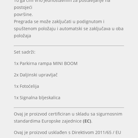
To ga čini vrlo jednostavnim za postavljanje na
postojeći
površine.
Pregrada se može zaključati u podignutom i
spuštenom položaju i automatski se zaključava u oba
položaja
Set sadrži:
1x Parkirna rampa MINI BOOM
2x Daljinski upravljač
1x Fotoćelija
1x Signalna bljeskalica
Ovaj je proizvod certificiran u skladu sa sigurnosnim
standardima Europske zajednice
(EC)
.
Ovaj je proizvod usklađen s Direktivom 2011/65 / EU