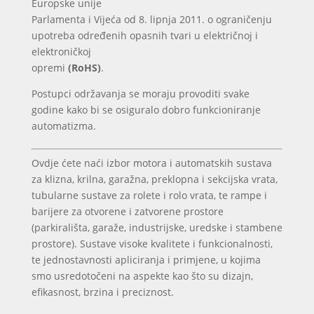
Europske unije
Parlamenta i Vijeća od 8. lipnja 2011. o ograničenju
upotreba određenih opasnih tvari u električnoj i
elektroničkoj
opremi
(RoHS)
.
Postupci održavanja se moraju provoditi svake
godine kako bi se osiguralo dobro funkcioniranje
automatizma.
Ovdje ćete naći izbor motora i automatskih sustava
za klizna, krilna, garažna, preklopna i sekcijska vrata,
tubularne sustave za rolete i rolo vrata, te rampe i
barijere za otvorene i zatvorene prostore
(parkirališta, garaže, industrijske, uredske i stambene
prostore). Sustave visoke kvalitete i funkcionalnosti,
te jednostavnosti apliciranja i primjene, u kojima
smo usredotočeni na aspekte kao što su dizajn,
efikasnost, brzina i preciznost.