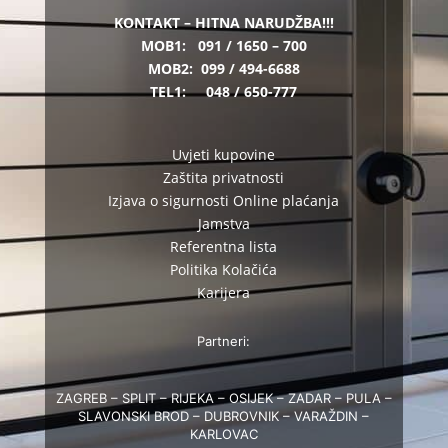
KONTAKT – HITNA NARUDŽBA!!!
MOB1:
091 / 1650 – 700
MOB2:
099 / 494-6688
TEL1:
048 / 650-777
Uvjeti kupovine
Zaštita privatnosti
Izjava o sigurnosti Online plaćanja
Jamstva
Referentna lista
Politika Kolačića
Karijera
Partneri:
ZAGREB – SPLIT – RIJEKA – OSIJEK – ZADAR – PULA –
SLAVONSKI BROD – DUBROVNIK – VARAŽDIN –
KARLOVAC