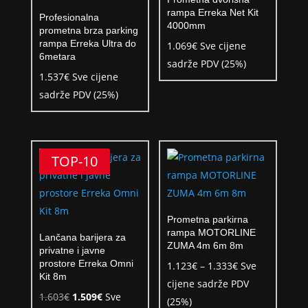
rampa Erreka Net Kit
Profesionalna
4000mm
prometna brza parking
rampa Erreka Ultra do
1.069
€
Sve cijene
6metara
sadrže PDV (25%)
1.537
€
Sve cijene
sadrže PDV (25%)
TOP-10
Prometna parkirna
rampa MOTORLINE
Lančana barijera za
ZUMA 4m 6m 8m
privatne i javne
prostore Erreka Omni
Raspon
1.123
€
–
1.333
€
Sve
Kit 8m
cijena:
cijene sadrže PDV
Izvorna
Trenutna
1.603
€
1.509
€
Sve
od
(25%)