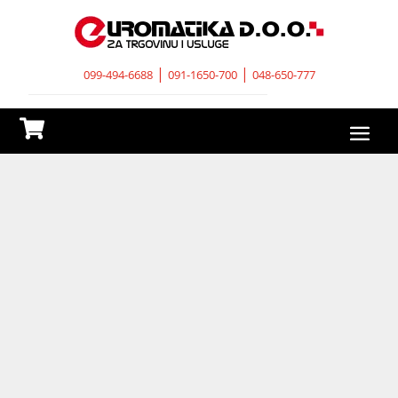
|
|
099-494-6688
091-1650-700
048-650-777
