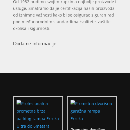
Od 1982 nudimo svojim kupcima najbolje proizvode i
usluge. Smatramo da je certifikacija naših proizvoda
od iznimne važnosti kako bi se osigurao siguran rad
pod međunarodnim standardima kvalitete, zaštite
okoliša i sigurnosti.
Dodatne informacije
Prometna dvorišna