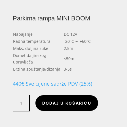
Parkirna rampa MINI BOOM
Napajanje
DC 12V
Radna temperatura
-20°C ∼ +60°C
Maks. duljina ruke
2.5m
Domet daljinskog
≤50m
upravljača
Brzina spuštanja/dizanja
3-5s
440
€
Sve cijene sadrže PDV (25%)
Parkirna
DODAJ U KOŠARICU
rampa
MINI
BOOM
količina