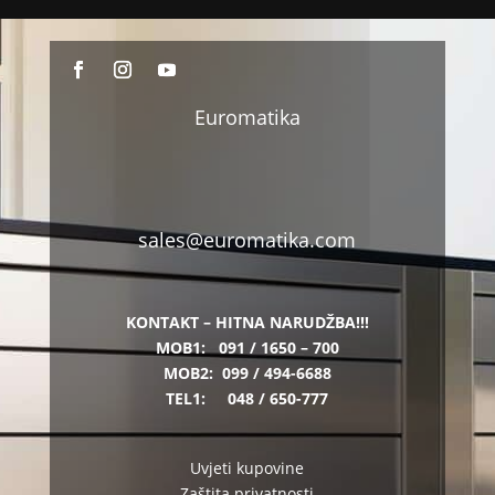
Euromatika
sales@euromatika.com
KONTAKT – HITNA NARUDŽBA!!!
MOB1:
091 / 1650 – 700
MOB2:
099 / 494-6688
TEL1:
048 / 650-777
Uvjeti kupovine
Zaštita privatnosti