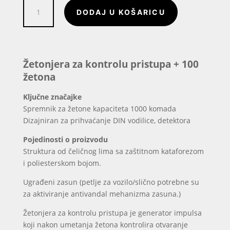
Žetonjera
DODAJ U KOŠARICU
za
kontrolu
pristupa
+
100
Žetonjera za kontrolu pristupa + 100
žetona
žetona
količina
Ključne značajke
Spremnik za žetone kapaciteta 1000 komada
Dizajniran za prihvaćanje DIN vodilice, detektora
Pojedinosti o proizvodu
Struktura od čeličnog lima sa zaštitnom kataforezom
i poliesterskom bojom.
Ugrađeni zasun (petlje za vozilo/slično potrebne su
za aktiviranje antivandal mehanizma zasuna.)
Žetonjera za kontrolu pristupa je generator impulsa
koji nakon umetanja žetona kontrolira otvaranje