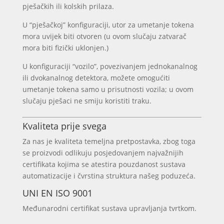
pješačkih ili kolskih prilaza.
U “pješačkoj” konfiguraciji, utor za umetanje tokena
mora uvijek biti otvoren (u ovom slučaju zatvarač
mora biti fizički uklonjen.)
U konfiguraciji “vozilo”, povezivanjem jednokanalnog
ili dvokanalnog detektora, možete omogućiti
umetanje tokena samo u prisutnosti vozila; u ovom
slučaju pješaci ne smiju koristiti traku.
Kvaliteta prije svega
Za nas je kvaliteta temeljna pretpostavka, zbog toga
se proizvodi odlikuju posjedovanjem najvažnijih
certifikata kojima se atestira pouzdanost sustava
automatizacije i čvrstina struktura našeg poduzeća.
UNI EN ISO 9001
Međunarodni certifikat sustava upravljanja tvrtkom.