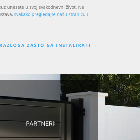
uksuz unesete u svoj svakodnevni život. Ne
ustava,
svakako pregledajte našu stranicu i
 RAZLOGA ZAŠTO GA INSTALIRATI
→
PARTNERI: