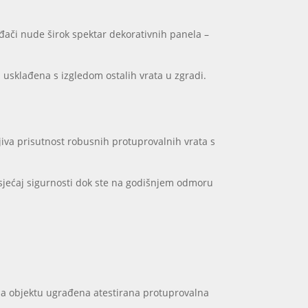
ođači nude širok spektar dekorativnih panela –
 usklađena s izgledom ostalih vrata u zgradi.
ljiva prisutnost robusnih protuprovalnih vrata s
 Osjećaj sigurnosti dok ste na godišnjem odmoru
a objektu ugrađena atestirana protuprovalna