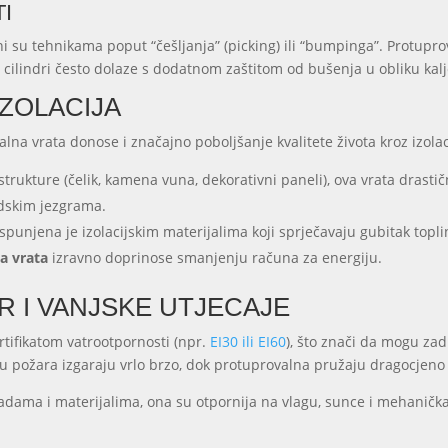
I
 su tehnikama poput “češljanja” (picking) ili “bumpinga”. Protuprov
i cilindri često dolaze s dodatnom zaštitom od bušenja u obliku kal
IZOLACIJA
alna vrata donose i značajno poboljšanje kvalitete života kroz izolac
strukture (čelik, kamena vuna, dekorativni paneli), ova vrata drasti
adskim jezgrama.
punjena je izolacijskim materijalima koji sprječavaju gubitak topline
a vrata
izravno doprinose smanjenju računa za energiju.
R I VANJSKE UTJECAJE
tifikatom vatrootpornosti (npr.
EI30 ili EI60
), što znači da mogu za
aju požara izgaraju vrlo brzo, dok protuprovalna pružaju dragocjeno
adama i materijalima, ona su otpornija na vlagu, sunce i mehaničk