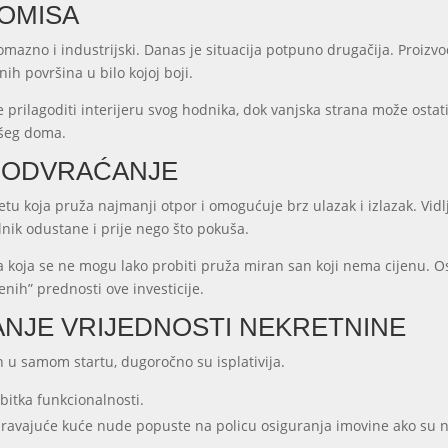
ROMISA
omazno i industrijski. Danas je situacija potpuno drugačija. Proizv
ih površina u bilo kojoj boji.
 prilagoditi interijeru svog hodnika, dok vanjska strana može ostati
ašeg doma.
I ODVRAĆANJE
etu koja pruža najmanji otpor i omogućuje brz ulazak i izlazak. Vid
nik odustane i prije nego što pokuša.
rata koja se ne mogu lako probiti pruža miran san koji nema cijenu.
enih” prednosti ove investicije.
ĆANJE VRIJEDNOSTI NEKRETNINE
 u samom startu, dugoročno su isplativija.
bitka funkcionalnosti.
avajuće kuće nude popuste na policu osiguranja imovine ako su n