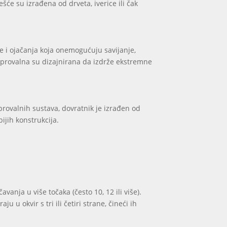
šće su izrađena od drveta, iverice ili čak
e i ojačanja koja onemogućuju savijanje,
uprovalna su dizajnirana da izdrže ekstremne
uprovalnih sustava, dovratnik je izrađen od
bijih konstrukcija.
anja u više točaka (često 10, 12 ili više).
 u okvir s tri ili četiri strane, čineći ih