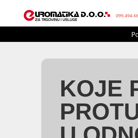
099-494-6
P
KOJE 
PROTU
U ODN