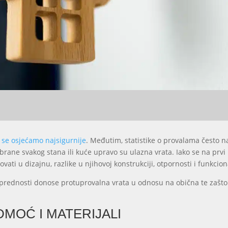
 se osjećamo najsigurnije
. Međutim, statistike o provalama često n
obrane svakog stana ili kuće upravo su ulazna vrata. Iako se na prv
vati u dizajnu, razlike u njihovoj konstrukciji, otpornosti i funkcio
 prednosti donose protuprovalna vrata u odnosu na obična te zašto b
MOĆ I MATERIJALI