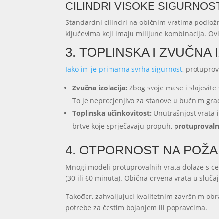
CILINDRI VISOKE SIGURNOST
Standardni cilindri na običnim vratima podložni
ključevima koji imaju milijune kombinacija. Ov
3. TOPLINSKA I ZVUČNA 
Iako im je primarna svrha sigurnost
, protuprov
Zvučna izolacija:
Zbog svoje mase i slojevite 
To je neprocjenjivo za stanove u bučnim gr
Toplinska učinkovitost:
Unutrašnjost vrata is
brtve koje sprječavaju propuh,
protuprovaln
4. OTPORNOST NA POŽA
Mnogi modeli protuprovalnih vrata dolaze s cer
(30 ili 60 minuta). Obična drvena vrata u sluč
Također, zahvaljujući kvalitetnim završnim obr
potrebe za čestim bojanjem ili popravcima.