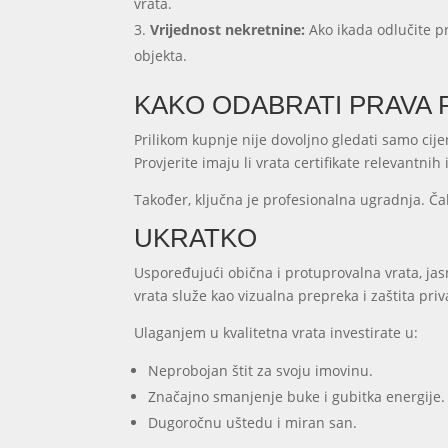
vrata.
Vrijednost nekretnine:
Ako ikada odlučite pr
objekta.
KAKO ODABRATI PRAVA
Prilikom kupnje nije dovoljno gledati samo cije
Provjerite imaju li vrata certifikate relevantnih
Također, ključna je profesionalna ugradnja. Čak
UKRATKO
Uspoređujući obična i protuprovalna vrata, jas
vrata služe kao vizualna prepreka i zaštita pri
Ulaganjem u kvalitetna vrata investirate u:
Neprobojan štit za svoju imovinu.
Značajno smanjenje buke i gubitka energije.
Dugoročnu uštedu i miran san.