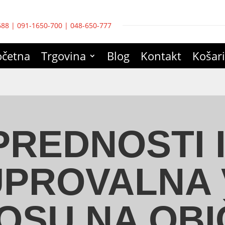
688
|
091-1650-700
|
048-650-777
očetna
Trgovina
Blog
Kontakt
Košar
PREDNOSTI 
PROVALNA 
OSU NA OB