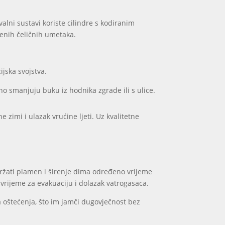
alni sustavi koriste cilindre s kodiranim
jenih čeličnih umetaka.
ijska svojstva.
čno smanjuju buku iz hodnika zgrade ili s ulice.
 zimi i ulazak vrućine ljeti. Uz kvalitetne
držati plamen i širenje dima određeno vrijeme
 vrijeme za evakuaciju i dolazak vatrogasaca.
a oštećenja, što im jamči dugovječnost bez