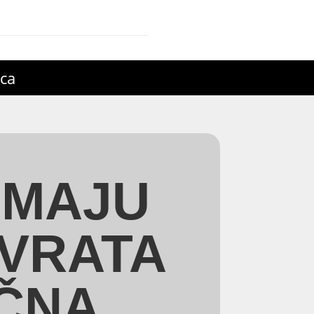
ica
IMAJU
VRATA
IČNA