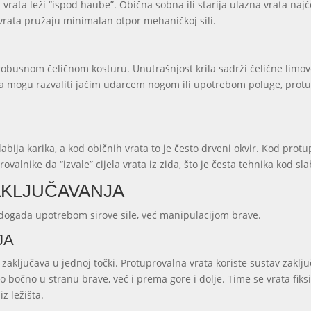
vrata leži “ispod haube”. Obična sobna ili starija ulazna vrata najče
rata pružaju minimalan otpor mehaničkoj sili.
obusnom čeličnom kosturu. Unutrašnjost krila sadrži čelične limov
rata mogu razvaliti jačim udarcem nogom ili upotrebom poluge, prot
slabija karika, a kod običnih vrata to je često drveni okvir. Kod prot
ovalnike da “izvale” cijela vrata iz zida, što je česta tehnika kod sla
ZAKLJUČAVANJA
 događa upotrebom sirove sile, već manipulacijom brave.
JA
ključava u jednoj točki. Protuprovalna vrata koriste sustav zaključav
 bočno u stranu brave, već i prema gore i dolje. Time se vrata fiksiraju
z ležišta.