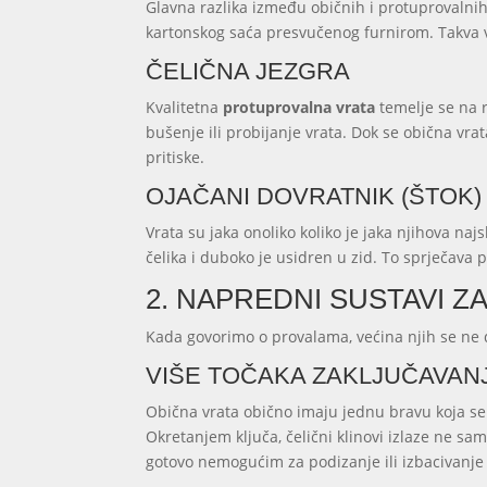
Glavna razlika između običnih i protuprovalnih 
kartonskog saća presvučenog furnirom. Takva v
ČELIČNA JEZGRA
Kvalitetna
protuprovalna vrata
temelje se na r
bušenje ili probijanje vrata. Dok se obična v
pritiske.
OJAČANI DOVRATNIK (ŠTOK)
Vrata su jaka onoliko koliko je jaka njihova naj
čelika i duboko je usidren u zid. To sprječava pr
2. NAPREDNI SUSTAVI 
Kada govorimo o provalama, većina njih se ne
VIŠE TOČAKA ZAKLJUČAVAN
Obična vrata obično imaju jednu bravu koja se za
Okretanjem ključa, čelični klinovi izlaze ne samo
gotovo nemogućim za podizanje ili izbacivanje i