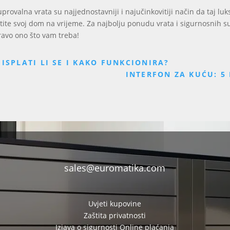
uprovalna vrata su najjednostavniji i najučinkovitiji način da taj l
tite svoj dom na vrijeme. Za najbolju ponudu vrata i sigurnosnih s
ravo ono što vam treba!
ISPLATI LI SE I KAKO FUNKCIONIRA?
INTERFON ZA KUĆU: 5
sales@euromatika.com
Uvjeti kupovine
Zaštita privatnosti
Izjava o sigurnosti Online plaćanja