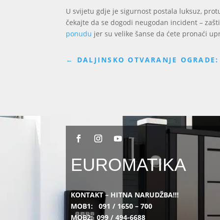
U svijetu gdje je sigurnost postala luksuz, prot
čekajte da se dogodi neugodan incident – zašti
ponudu
jer su velike šanse da ćete pronaći up
←
DALJINSKO OTVARANJE OGRADE: 
EUROMATIKA
KONTAKT – HITNA NARUDŽBA!!!
MOB1:
091 / 1650 – 700
MOB2:
099 / 494-6688