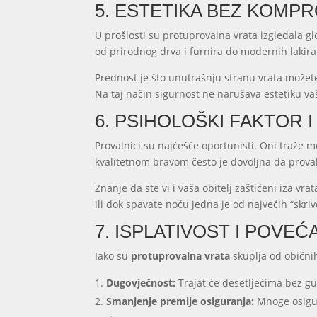
5. ESTETIKA BEZ KOMP
U prošlosti su protuprovalna vrata izgledala gl
od prirodnog drva i furnira do modernih lakiran
Prednost je što unutrašnju stranu vrata možete
Na taj način sigurnost ne narušava estetiku v
6. PSIHOLOŠKI FAKTOR 
Provalnici su najčešće oportunisti. Oni traže m
kvalitetnom bravom često je dovoljna da proval
Znanje da ste vi i vaša obitelj zaštićeni iza v
ili dok spavate noću jedna je od najvećih “skriv
7. ISPLATIVOST I POVE
Iako su
protuprovalna vrata
skuplja od običnih
Dugovječnost:
Trajat će desetljećima bez gu
Smanjenje premije osiguranja:
Mnoge osigur