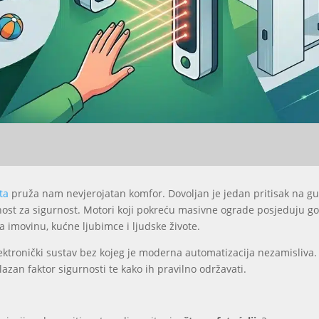
ta
pruža nam nevjerojatan komfor. Dovoljan je jedan pritisak na gu
ost za sigurnost. Motori koji pokreću masivne ograde posjeduju go
 imovinu, kućne ljubimce i ljudske živote.
lektronički sustav bez kojeg je moderna automatizacija nezamisliv
lazan faktor sigurnosti te kako ih pravilno održavati.