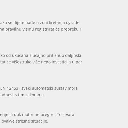
u ako se dijete nađe u zoni kretanja ograde.
na pravilnu visinu registrirat će prepreku i
tko od ukućana slučajno pritisnuo daljinski
at će višestruko više nego investicija u par
EN 12453), svaki automatski sustav mora
ladnost s tim zakonima.
nje ili dok motor ne pregori. To stvara
 ovakve stresne situacije.