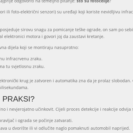
jprije odgovoriti na temeljno pitanje:
što su fotoćelije
?
i ili foto-električni senzori) su uređaji koji koriste nevidljivu infr
posjeduje sirovu snagu za pomicanje teške ograde, on sam po sebi 
al elektronici motora i govori joj da zaustavi kretanje.
avna dijela koji se montiraju nasuprotno:
nu infracrvenu zraku.
ma tu svjetlosnu zraku.
ektronički krug je zatvoren i automatika zna da je prolaz slobodan.
u milisekundama.
 PRAKSI?
o i nevjerojatno učinkovit. Cijeli proces detekcije i reakcije odvija
pravljač i ograda se počinje zatvarati.
ava u dvorište ili vi odlučite naglo pomaknuti automobil naprijed.