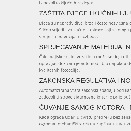
iz nekoliko ključnih razloga:
ZAŠTITA DJECE I KUĆNIH LJ
Djeca su nepredvidiva, brza i često nesvjesna o
Slično vrijedi i za kućne ljubimce koji se mogu 
spriječiti potencijalne ozljede.
SPRJEČAVANJE MATERIJALNE
Čak i najiskusnijim vozačima može se dogoditi 
upravljač dok vam je automobil bio napola u dv
kvalitetnih fotoćelija.
ZAKONSKA REGULATIVA I N
Automatizirana vrata zakonski spadaju pod ka
zadovoljiti stroge sigurnosne kriterije prije pu
ČUVANJE SAMOG MOTORA I
Kada ograda udari u čvrstu prepreku bez senzor
ogroman mehanički stres na zupčastu letvu, zupč