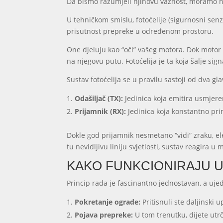
Da bismo razumjeli njihovu važnost, moramo na
U tehničkom smislu, fotoćelije (sigurnosni senzor
prisutnost prepreke u određenom prostoru.
One djeluju kao “oči” vašeg motora. Dok motor 
na njegovu putu. Fotoćelija je ta koja šalje sign
Sustav fotoćelija se u pravilu sastoji od dva gl
Odašiljač (TX):
Jedinica koja emitira usmjere
Prijamnik (RX):
Jedinica koja konstantno pri
Dokle god prijamnik nesmetano “vidi” zraku, el
tu nevidljivu liniju svjetlosti, sustav reagira 
KAKO FUNKCIONIRAJU U
Princip rada je fascinantno jednostavan, a ujedn
Pokretanje
ograde:
Pritisnuli ste daljinski u
Pojava prepreke:
U tom trenutku, dijete utrč