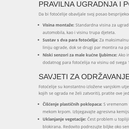
PRAVILNA UGRADNJA I 
Da bi fotoćelije obavljale svoj posao besprijek
Visina montaže:
Standardna visina za ugradn
automobila, kao i visinu trupa djeteta.
Sustav s dva para fotoćelija:
Za maksimalnu s
liniju ograde, dok se drugi par montira na 
Niski senzori za male kućne ljubimce:
Ako i
dodatnog para fotoćelija na visinu od svega 
SAVJETI ZA ODRŽAVANJ
Fotoćelije su konstantno izložene vanjskim utjec
kojih se ograda ne želi zatvoriti), pratite ove 
Čišćenje plastičnih poklopaca:
S vremenom se
mekom krpom. Izbjegavajte agresivna kemijsk
Uklanjanje vegetacije:
Čest problem u topliji
blokirana. Redovito podrezujte biljke oko se