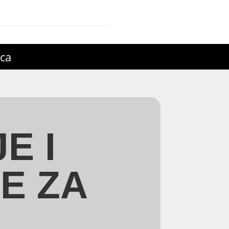
ica
E I
E ZA