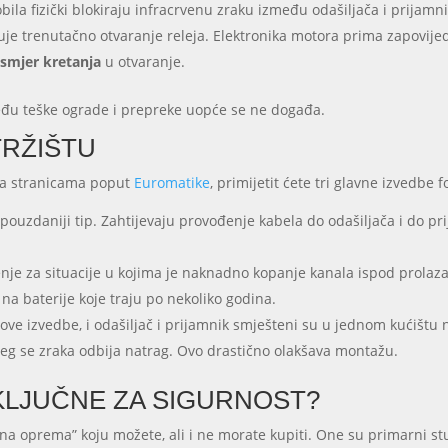
obila fizički blokiraju infracrvenu zraku između odašiljača i prijamni
je trenutačno otvaranje releja. Elektronika motora prima zapovijed
smjer kretanja
u otvaranje.
među teške ograde i prepreke uopće se ne događa.
TRŽIŠTU
na stranicama poput
Euromatike
, primijetit ćete tri glavne izvedbe f
jpouzdaniji tip. Zahtijevaju provođenje kabela do odašiljača i do pri
enje za situacije u kojima je naknadno kopanje kanala ispod prola
 na baterije koje traju po nekoliko godina.
ove izvedbe, i odašiljač i prijamnik smješteni su u jednom kućištu 
jeg se zraka odbija natrag. Ovo drastično olakšava montažu.
KLJUČNE ZA SIGURNOST?
datna oprema” koju možete, ali i ne morate kupiti. One su primarni 