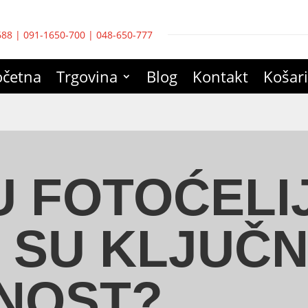
688
|
091-1650-700
|
048-650-777
očetna
Trgovina
Blog
Kontakt
Košar
U FOTOĆELIJ
 SU KLJUČN
NOST?