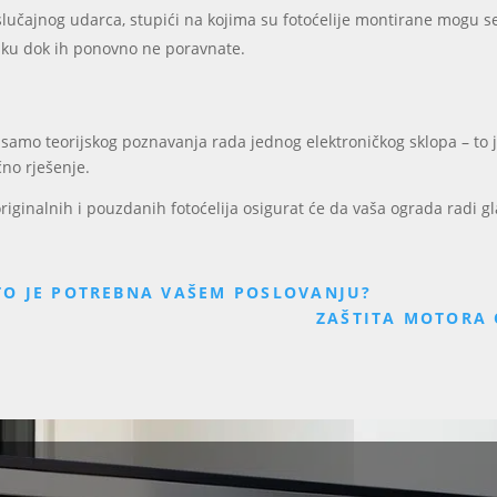
i slučajnog udarca, stupići na kojima su fotoćelije montirane mogu s
rešku dok ih ponovno ne poravnate.
 samo teorijskog poznavanja rada jednog elektroničkog sklopa – to 
čno rješenje.
originalnih i pouzdanih fotoćelija osigurat će da vaša ograda radi g
ŠTO JE POTREBNA VAŠEM POSLOVANJU?
ZAŠTITA MOTORA 