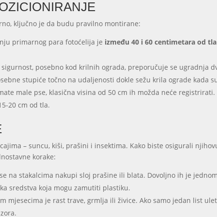
POZICIONIRANJE
orno, ključno je da budu pravilno montirane:
ju primarnog para fotoćelija je
između 40 i 60 centimetara od tla
igurnost, posebno kod krilnih ograda, preporučuje se ugradnja dva
posebne stupiće točno na udaljenosti dokle sežu krila ograde kada 
mate male pse, klasična visina od 50 cm ih možda neće registrirati
15-20 cm od tla.
E
ajima – suncu, kiši, prašini i insektima. Kako biste osigurali njiho
jednostavne korake:
 na stakalcima nakupi sloj prašine ili blata. Dovoljno ih je jednom
a sredstva koja mogu zamutiti plastiku.
m mjesecima je rast trave, grmlja ili živice. Ako samo jedan list ule
nzora.