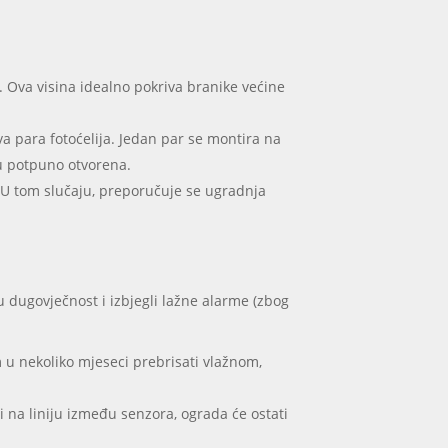
. Ova visina idealno pokriva branike većine
 para fotoćelija. Jedan par se montira na
su potpuno otvorena.
. U tom slučaju, preporučuje se ugradnja
vu dugovječnost i izbjegli lažne alarme (zbog
 u nekoliko mjeseci prebrisati vlažnom,
ti na liniju između senzora, ograda će ostati