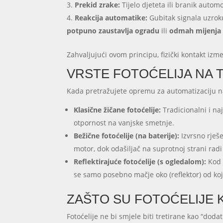
Prekid zrake:
Tijelo djeteta ili branik autom
Reakcija automatike:
Gubitak signala uzroku
potpuno zaustavlja ogradu
ili
odmah mijenja 
Zahvaljujući ovom principu, fizički kontakt iz
VRSTE FOTOĆELIJA NA 
Kada pretražujete opremu za automatizaciju 
Klasične žičane fotoćelije:
Tradicionalni i na
otpornost na vanjske smetnje.
Bežične fotoćelije (na baterije):
Izvrsno rješ
motor, dok odašiljač na suprotnoj strani radi
Reflektirajuće fotoćelije (s ogledalom):
Kod 
se samo posebno mačje oko (reflektor) od ko
ZAŠTO SU FOTOĆELIJE 
Fotoćelije ne bi smjele biti tretirane kao “do