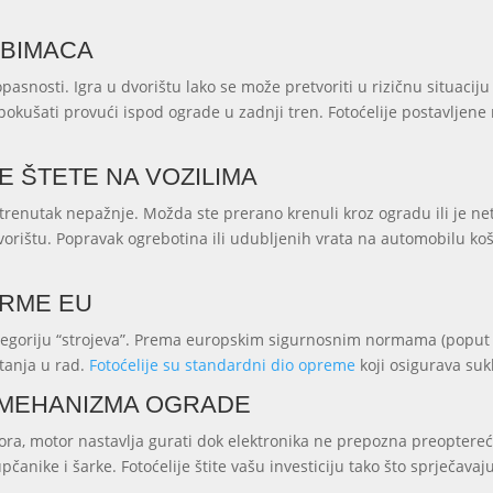
UBIMACA
pasnosti. Igra u dvorištu lako se može pretvoriti u rizičnu situacij
pokušati provući ispod ograde u zadnji tren. Fotoćelije postavljene 
 ŠTETE NA VOZILIMA
trenutak nepažnje. Možda ste prerano krenuli kroz ogradu ili je ne
orištu. Popravak ogrebotina ili udubljenih vrata na automobilu košt
ORME EU
tegoriju “strojeva”. Prema europskim sigurnosnim normama (poput 
štanja u rad.
Fotoćelije su standardni dio opreme
koji osigurava suk
 MEHANIZMA OGRADE
a, motor nastavlja gurati dok elektronika ne prepozna preoptereće
anike i šarke. Fotoćelije štite vašu investiciju tako što sprječavaju