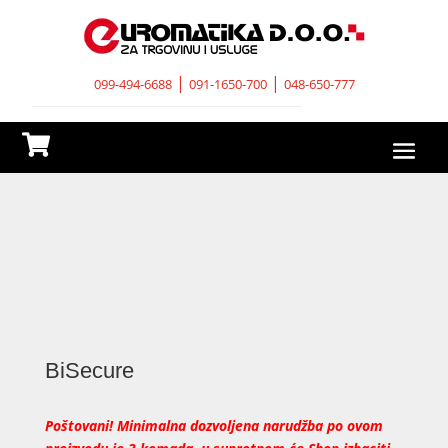
|
|
099-494-6688
091-1650-700
048-650-777

BiSecure
Poštovani! Minimalna dozvoljena narudžba po ovom