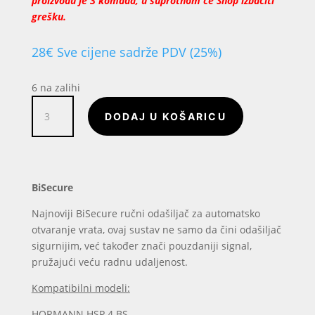
proizvodu je 3 komada, u suprotnom će Shop izbaciti
grešku.
28
€
Sve cijene sadrže PDV (25%)
6 na zalihi
BiSecure
DODAJ U KOŠARICU
količina
BiSecure
Najnoviji BiSecure ručni odašiljač za automatsko
otvaranje vrata, ovaj sustav ne samo da čini odašiljač
sigurnijim, već također znači pouzdaniji signal,
pružajući veću radnu udaljenost.
Kompatibilni modeli:
HORMANN HSP 4 BS