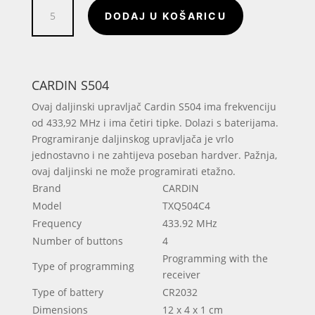
CARDIN
DODAJ U KOŠARICU
S504
količina
CARDIN S504
Ovaj daljinski upravljač Cardin S504 ima frekvenciju
od 433,92 MHz i ima četiri tipke.
D
olazi s baterijama.
Programiranje daljinskog upravljača je vrlo
jednostavno i ne zahtijeva poseban hardver.
Pažnja,
ovaj daljinski ne može programirati etažno.
Brand
CARDIN
Model
TXQ504C4
Frequency
433.92 MHz
Number of buttons
4
Programming with the
Type of programming
receiver
Type of battery
CR2032
Dimensions
12 x 4 x 1 cm