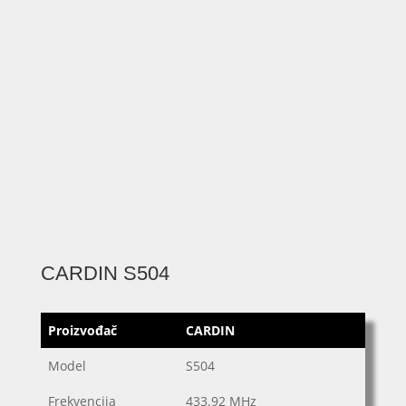
CARDIN S504
Proizvođač
CARDIN
Model
S504
Frekvencija
433.92 MHz