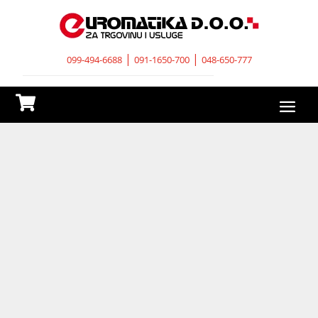
|
|
099-494-6688
091-1650-700
048-650-777
