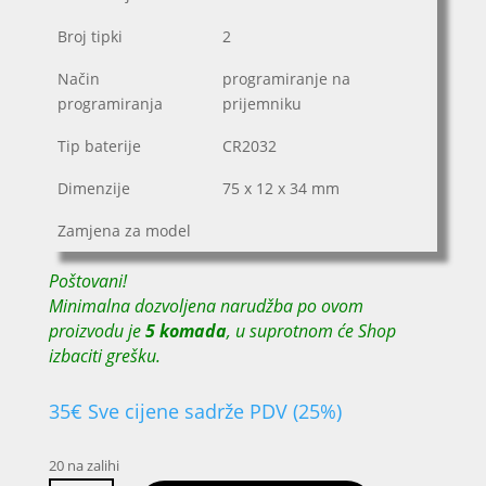
Broj tipki
2
Način
programiranje na
programiranja
prijemniku
Tip baterije
CR2032
Dimenzije
75 x 12 x 34 mm
Zamjena za model
Poštovani!
Minimalna dozvoljena narudžba po ovom
proizvodu je
5 komada
, u suprotnom će Shop
izbaciti grešku.
35
€
Sve cijene sadrže PDV (25%)
20 na zalihi