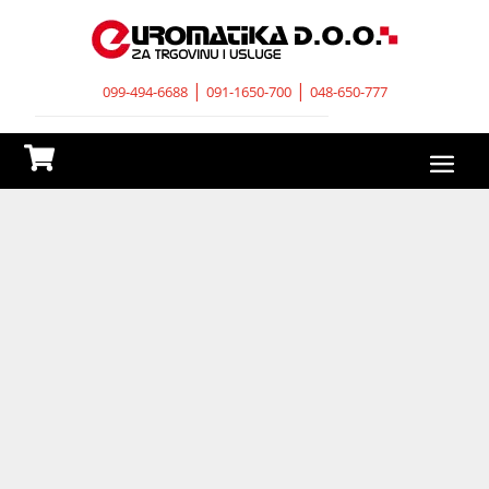
|
|
099-494-6688
091-1650-700
048-650-777
