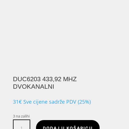
DUC6203 433,92 MHZ
DVOKANALNI
31
€
Sve cijene sadrže PDV (25%)
3 na zalihi
DUC6203
DODAJ U KOŠARICU
433,92