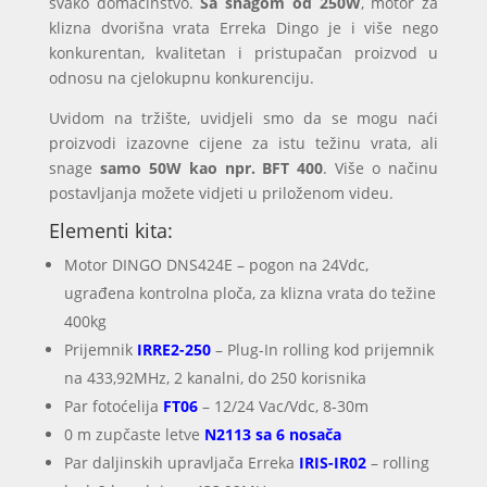
svako domaćinstvo.
Sa snagom od 250W
, motor za
klizna dvorišna vrata Erreka Dingo je i više nego
konkurentan, kvalitetan i pristupačan proizvod u
odnosu na cjelokupnu konkurenciju.
Uvidom na tržište, uvidjeli smo da se mogu naći
proizvodi izazovne cijene za istu težinu vrata, ali
snage
samo 50W kao npr. BFT 400
. Više o načinu
postavljanja možete vidjeti u priloženom videu.
Elementi kita:
Motor DINGO DNS424E – pogon na 24Vdc,
ugrađena kontrolna ploča, za klizna vrata do težine
400kg
Prijemnik
IRRE2-250
– Plug-In rolling kod prijemnik
na 433,92MHz, 2 kanalni, do 250 korisnika
Par fotoćelija
FT06
– 12/24 Vac/Vdc, 8-30m
0 m zupčaste letve
N2113 sa 6 nosača
Par daljinskih upravljača Erreka
IRIS-IR02
– rolling