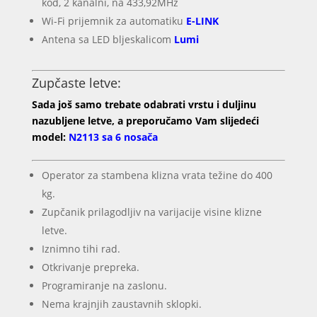
kod, 2 kanalni, na 433,92MHz
Wi-Fi prijemnik za automatiku
E-LINK
Antena sa LED bljeskalicom
Lumi
Zupčaste letve:
Sada još samo trebate odabrati vrstu i duljinu
nazubljene letve, a preporučamo Vam slijedeći
model:
N2113 sa 6 nosača
Operator za stambena klizna vrata težine do 400
kg.
Zupčanik prilagodljiv na varijacije visine klizne
letve.
Iznimno tihi rad.
Otkrivanje prepreka.
Programiranje na zaslonu.
Nema krajnjih zaustavnih sklopki.