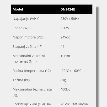
Model
DNS424E
Napajanje (V/Hz)
230V / 50Hz
Snaga (W)
250W
Napon motora (Vdc)
24Vdc
Stupanj zaštite (IP)
44
Maksimalni zakretni
15Nm
momenat (Nm)
Radna temperatura (°C)
-20°C / +60°C
Težina (kg)
8kg
Maksimalna težina vrata
400kg
(kg)
Korištenje - 4m (ciklusa/
20 cik. /sat kućna