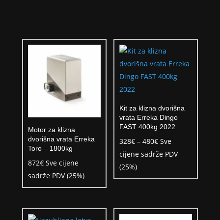
Kit za klizna dvorišna
vrata Erreka Dingo
FAST 400kg 2022
Motor za klizna
dvorišna vrata Erreka
Raspon
328
€
–
480
€
Sve
Toro – 1800kg
cijena:
cijene sadrže PDV
872
€
Sve cijene
od
(25%)
sadrže PDV (25%)
328€
do
480€