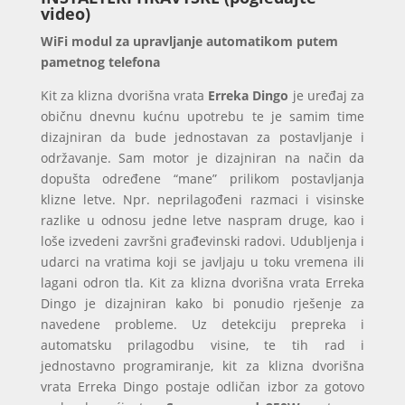
Wi-
video)
Fi
WiFi modul za upravljanje automatikom putem
upravljanje
pametnog telefona
2022
količina
Kit za klizna dvorišna vrata
Erreka Dingo
je uređaj za
običnu dnevnu kućnu upotrebu te je samim time
dizajniran da bude jednostavan za postavljanje i
održavanje. Sam motor je dizajniran na način da
dopušta određene “mane” prilikom postavljanja
klizne letve. Npr. neprilagođeni razmaci i visinske
razlike u odnosu jedne letve naspram druge, kao i
loše izvedeni završni građevinski radovi. Udubljenja i
udarci na vratima koji se javljaju u toku vremena ili
lagani odron tla. Kit za klizna dvorišna vrata Erreka
Dingo je dizajniran kako bi ponudio rješenje za
navedene probleme. Uz detekciju prepreka i
automatsku prilagodbu visine, te tih rad i
jednostavno programiranje, kit za klizna dvorišna
vrata Erreka Dingo postaje odličan izbor za gotovo