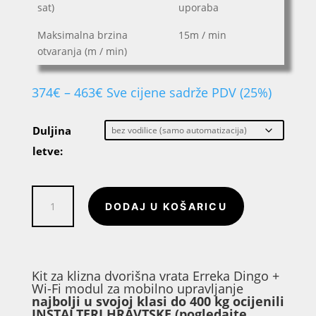
sat)
uporaba
Maksimalna brzina
15m / min
otvaranja (m / min)
Raspon
374
€
–
463
€
Sve cijene sadrže PDV (25%)
cijena:
od
374€
Duljina
do
letve:
463€
Kit
DODAJ U KOŠARICU
za
klizna
dvorišna
vrata
Erreka
Kit za klizna dvorišna vrata Erreka Dingo +
Wi-Fi modul za mobilno upravljanje
Dingo
najbolji u svojoj klasi do 400 kg
ocijenili
+
INSTALTERI HRAVTSKE
(pogledajte