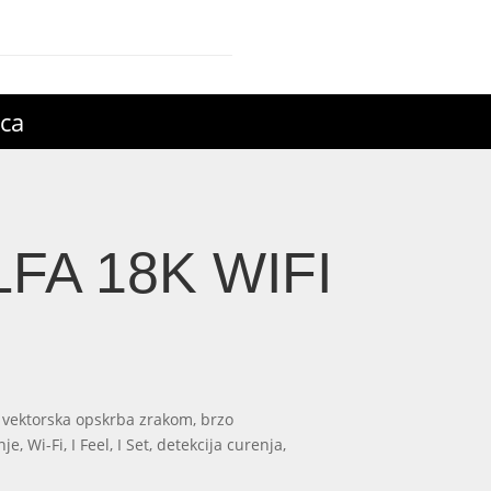
ica
LFA 18K WIFI
 vektorska opskrba zrakom, brzo
, Wi-Fi, I Feel, I Set, detekcija curenja,