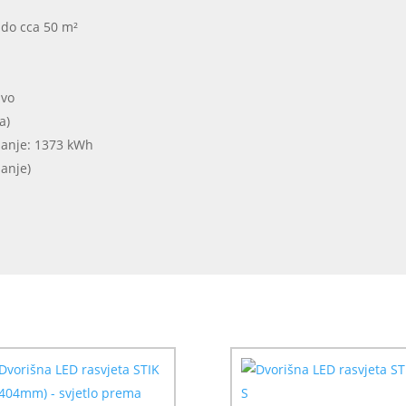
 do cca 50 m²
ivo
a)
ijanje: 1373 kWh
janje)