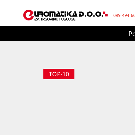
099-494-6
P
TOP-10