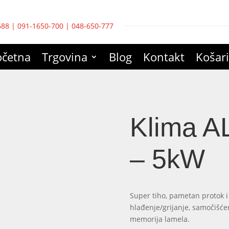
688
|
091-1650-700
|
048-650-777
očetna
Trgovina
Blog
Kontakt
Košar
Klima A
– 5kW
Super tiho, pametan protok i
hlađenje/grijanje, samočišćenje
memorija lamela.