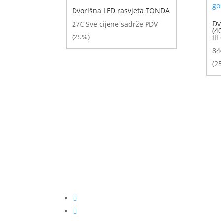
Dvorišna LED rasvjeta TONDA
Dv
27
€
Sve cijene sadrže PDV
(4
(25%)
ili
84
(2