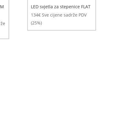
 M
LED svjetla za stepenice FLAT
134
€
Sve cijene sadrže PDV
(25%)
rže