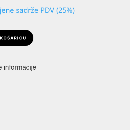
tna
ijene sadrže PDV (25%)
 KOŠARICU
 informacije