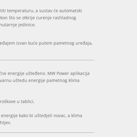
titi temperaturu, a sustav će automatski
akon što se otkrije curenje rashladnog
nutarnje jedinice.
uređajem izvan kuće putem pametnog uređaja,
rične energije ušteđeno. MW Power aplikacija
tvarnu uštedu energije pametnog klima
roškove u tablici.
 energije kako bi uštedjeli novac, a klima
htjev.