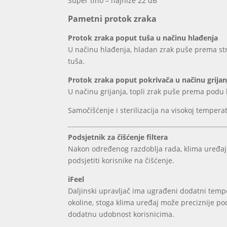
Super tiho – najniže 22 dB
Pametni protok zraka
Protok zraka poput tuša u načinu hlađenja
U načinu hlađenja, hladan zrak puše prema str
tuša.
Protok zraka poput pokrivača u načinu grijan
U načinu grijanja, topli zrak puše prema podu 
Samočišćenje i sterilizacija na visokoj temper
Podsjetnik za čišćenje filtera
Nakon određenog razdoblja rada, klima uređaj će
podsjetiti korisnike na čišćenje.
iFeel
Daljinski upravljač ima ugrađeni dodatni temp
okoline, stoga klima uređaj može preciznije pod
dodatnu udobnost korisnicima.