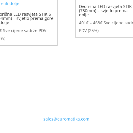
Dvorišna LED rasvjeta STIK
(750mm) – svjetlo prema
orišna LED rasvjeta STIK S
dolje
04mm) – svjetlo prema gore
 dolje
Raspon
401
€
–
468
€
Sve cijene sad
cijena:
€
Sve cijene sadrže PDV
PDV (25%)
od
5%)
401€
do
468€
sales@euromatika.com