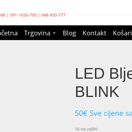
688
|
091-1650-700
|
048-650-777
očetna
Trgovina
Blog
Kontakt
Košar
LED Blje
BLINK
50
€
Sve cijene s
16 na zalihi