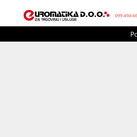
099-494-6
P