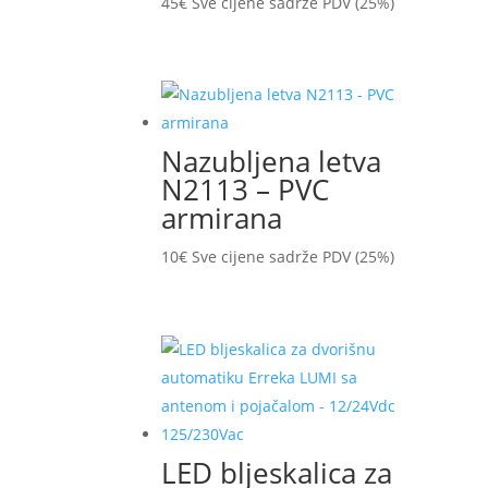
45
€
Sve cijene sadrže PDV (25%)
Nazubljena letva
N2113 – PVC
armirana
10
€
Sve cijene sadrže PDV (25%)
LED bljeskalica za