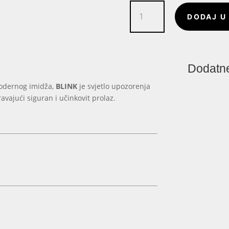
LED
DODAJ U
Bljeskalica
BLINK
količina
Dodatne
 modernog imidža,
BLINK
je svjetlo upozorenja
avajući siguran i učinkovit prolaz.