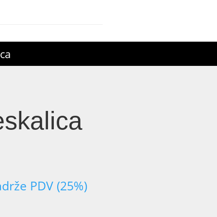
ica
skalica
adrže PDV (25%)