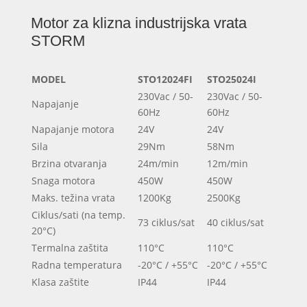
Motor za klizna industrijska vrata
STORM
MODEL
STO12024FI
STO25024I
230Vac / 50-
230Vac / 50-
Napajanje
60Hz
60Hz
Napajanje motora
24V
24V
Sila
29Nm
58Nm
Brzina otvaranja
24m/min
12m/min
Snaga motora
450W
450W
Maks. težina vrata
1200Kg
2500Kg
Ciklus/sati (na temp.
73 ciklus/sat
40 ciklus/sat
20°C)
Termalna zaštita
110°C
110°C
Radna temperatura
-20°C / +55°C
-20°C / +55°C
Klasa zaštite
IP44
IP44