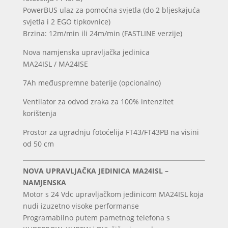
PowerBUS ulaz za pomoćna svjetla (do 2 bljeskajuća
svjetla i 2 EGO tipkovnice)
Brzina: 12m/min ili 24m/min (FASTLINE verzije)
Nova namjenska upravljačka jedinica
MA24ISL / MA24ISE
7Ah međuspremne baterije (opcionalno)
Ventilator za odvod zraka za 100% intenzitet
korištenja
Prostor za ugradnju fotoćelija FT43/FT43PB na visini
od 50 cm
NOVA UPRAVLJAČKA JEDINICA MA24ISL –
NAMJENSKA
Motor s 24 Vdc upravljačkom jedinicom MA24ISL koja
nudi izuzetno visoke performanse
Programabilno putem pametnog telefona s