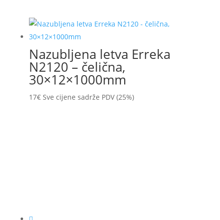
Nazubljena letva Erreka
N2120 – čelična,
30×12×1000mm
17
€
Sve cijene sadrže PDV (25%)