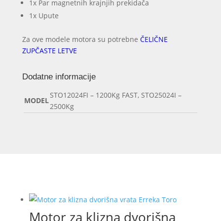
1x Par magnetnih krajnjih prekidača
1x Upute
Za ove modele motora su potrebne
ČELIČNE
ZUPČASTE LETVE
Dodatne informacije
STO12024FI – 1200Kg FAST, STO25024I –
MODEL
2500Kg
Motor za klizna dvorišna