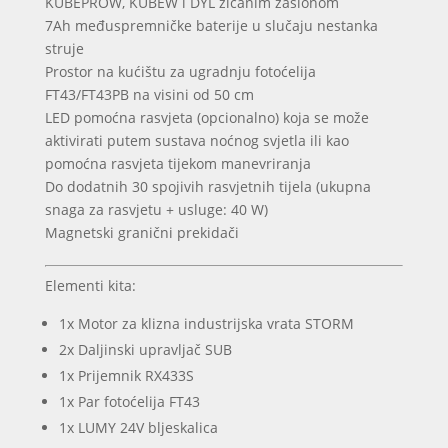
KUBEPROW, KUBEW i DYL žičanim zaslonom
7Ah međuspremničke baterije u slučaju nestanka
struje
Prostor na kućištu za ugradnju fotoćelija
FT43/FT43PB na visini od 50 cm
LED pomoćna rasvjeta (opcionalno) koja se može
aktivirati putem sustava noćnog svjetla ili kao
pomoćna rasvjeta tijekom manevriranja
Do dodatnih 30 spojivih rasvjetnih tijela (ukupna
snaga za rasvjetu + usluge: 40 W)
Magnetski granični prekidači
Elementi kita:
1x Motor za klizna industrijska vrata STORM
2x Daljinski upravljač SUB
1x Prijemnik RX433S
1x Par fotoćelija FT43
1x LUMY 24V bljeskalica