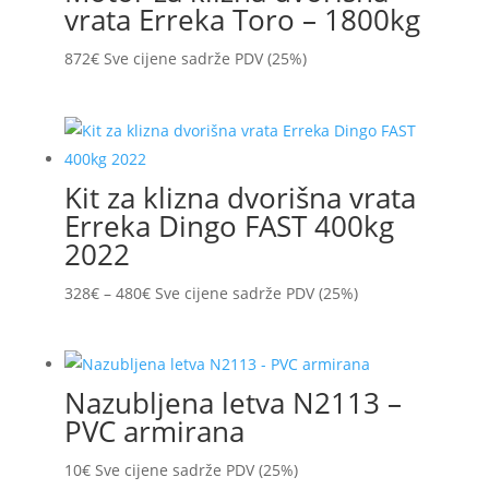
vrata Erreka Toro – 1800kg
872
€
Sve cijene sadrže PDV (25%)
Kit za klizna dvorišna vrata
Erreka Dingo FAST 400kg
2022
Raspon
328
€
–
480
€
Sve cijene sadrže PDV (25%)
cijena:
od
328€
Nazubljena letva N2113 –
do
PVC armirana
480€
10
€
Sve cijene sadrže PDV (25%)