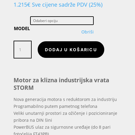
1.215
€
Sve cijene sadrže PDV (25%)
MODEL
Obriši
Motor
DODAJ U KOŠARICU
za
klizna
industrijska
vrata
STORM
Motor za klizna industrijska vrata
količina
STORM
Nova generacija motora s reduktorom za industriju
Programabilno putem pametnog telefona
Veliki unutarnji prostori za ožičenje i pozicioniranje
pribora na DIN šini
PowerBUS ulaz za sigurnosne uređaje (do 8 pari
fotoćelija FT43PB)