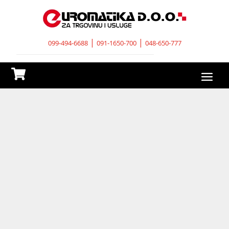
|
|
099-494-6688
091-1650-700
048-650-777
