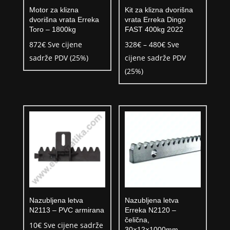
Motor za klizna
Kit za klizna dvorišna
dvorišna vrata Erreka
vrata Erreka Dingo
Toro – 1800kg
FAST 400kg 2022
Raspon
872
€
Sve cijene
328
€
–
480
€
Sve
cijena:
sadrže PDV (25%)
cijene sadrže PDV
od
(25%)
328€
do
480€
Nazubljena letva
Nazubljena letva
N2113 – PVC armirana
Erreka N2120 –
čelična,
10
€
Sve cijene sadrže
30×12×1000mm