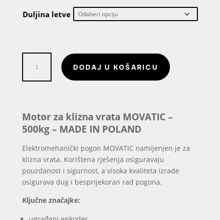
od
478€
Duljina letve
do
539€
Motor
DODAJ U KOŠARICU
za
klizna
vrata
MOVATIC
-
Motor za klizna vrata MOVATIC –
500kg
500kg –
MADE IN POLAND
količina
Elektromehanički pogon MOVATIC namijenjen je za
klizna vrata. Korištena rješenja osiguravaju
pouzdanost i sigurnost, a visoka kvaliteta izrade
osigurava dug i besprijekoran rad pogona.
Ključne značajke:
ugrađeni enkoder