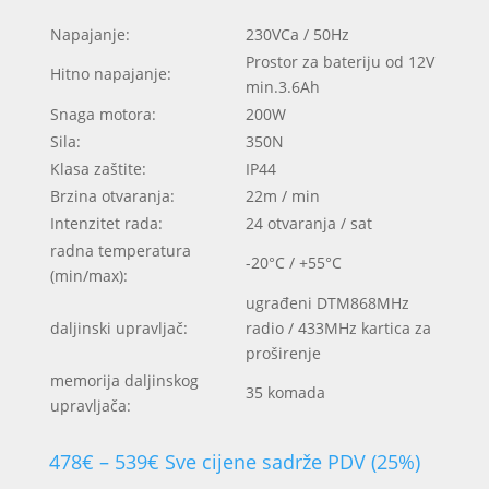
Napajanje:
230VCa / 50Hz
Prostor za bateriju od 12V
Hitno napajanje:
min.3.6Ah
Snaga motora:
200W
Sila:
350N
Klasa zaštite:
IP44
Brzina otvaranja:
22m / min
Intenzitet rada:
24 otvaranja / sat
radna temperatura
-20°C / +55°C
(min/max):
ugrađeni DTM868MHz
daljinski upravljač:
radio / 433MHz kartica za
proširenje
memorija daljinskog
35 komada
upravljača:
Raspon
478
€
–
539
€
Sve cijene sadrže PDV (25%)
cijena: