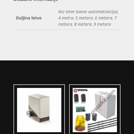
bez letve (samo automatizacija),
Duljina letve
4 metra, 5 metara, 6 metara, 7
metara, 8 metara, 9 metara