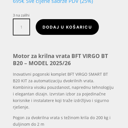
695
€
Sve cijene sadrže PDV (25%)
3 na zalihi
Motor
DODAJ U KOŠARICU
za
krilna
vrata
BFT
VIRGO
Motor za krilna vrata BFT VIRGO BT
BT
B20 – MODEL 2025/26
B20
količina
Inovativni pogonski komplet BFT VIRGO SMART BT
B20 KIT za automatizaciju dvokrilnih vrata.
Kombinira visoku pouzdanost, naprednu tehnologiju
i elegantan dizajn. Izvrstan izbor za pojedinačne
korisnike i instalatere koji traže izdržljivo i sigurno
rješenje.
Pogon za dvokrilna vrata s težinom krila do 200 kg i
duljinom do 2 m