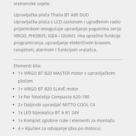
vremenske uvjete.
Upravljačka ploča Thalia BT A80 DUO
Upravljačka ploča s LCD zaslonom i ugrađenim radio
prijemnikom omogućuje upravljanje pogonima serije
VIRGO, PHOBOS, IGEA i GIUNO. Ima opsežne funkcije
programiranja, upravljanje električnom bravom,
rasvjetom, alarmom i funkcijom vratašca.
Elementi kita:
1× VIRGO BT B20 MASTER motor s upravljačkom
pločom
1× VIRGO BT B20 SLAVE motor
1x Par fotoćelija Compacta A20-180
2× Daljinski upravljač MITTO COOL C4
1x LED bljeskalica BT A R1 24V
1x Komplet zglobne ruke i elementi za montažu
4 × ključevi za odvajanje (dva po motoru)