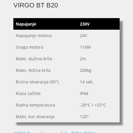
VIRGO BT B20
Napajanje
230V
Napajanje motora
24V
Snaga motora
110W
Maks. dužina krila
2m
Maks. težina krila
200kg
Brzina otvaranja (90°)
14 sek.
Klasa zaštite
IP44
Radna temperatura
-20°C / +55°C
Maks. kut otvaranja
120°