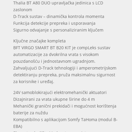
Thalia BT A80 DUO upravljačka jedinica s LCD
zaslonom
D-Track sustav – dinamička kontrola momenta
Funkcija detekcije prepreka i usporavanja
Sigurno odvajanje s personaliziranim ključem
Ključne značajke kompleta
BFT VIRGO SMART BT B20 KIT je compLeks sustav
automatizacije za dvokrilna vrata s visokom
pouzdanošću i jednostavnom ugradnjom.
Zahvaljujući D-Track tehnologiji i amperometrijskom
detektiranju prepreka, pruža maksimalnu sigurnost
za korisnike i uređaj.
24V samoblokirajući elektromehanički aktuatori
Dizajnirani za vrata ukupne širine do 4 m
Mehanički granični prekidači i mogućnost korištenja
baterije za nuždu
Kompatibilno s aplikacijom Somfy TaHoma (modul B-
EBA)