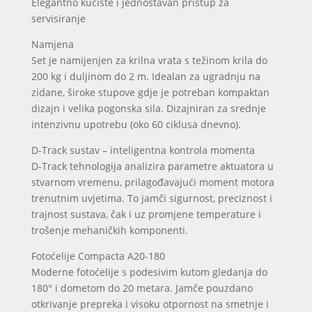
Elegantno kućište i jednostavan pristup za
servisiranje
Namjena
Set je namijenjen za krilna vrata s težinom krila do
200 kg i duljinom do 2 m. Idealan za ugradnju na
zidane, široke stupove gdje je potreban kompaktan
dizajn i velika pogonska sila. Dizajniran za srednje
intenzivnu upotrebu (oko 60 ciklusa dnevno).
D-Track sustav – inteligentna kontrola momenta
D-Track tehnologija analizira parametre aktuatora u
stvarnom vremenu, prilagođavajući moment motora
trenutnim uvjetima. To jamči sigurnost, preciznost i
trajnost sustava, čak i uz promjene temperature i
trošenje mehaničkih komponenti.
Fotoćelije Compacta A20-180
Moderne fotoćelije s podesivim kutom gledanja do
180° i dometom do 20 metara. Jamče pouzdano
otkrivanje prepreka i visoku otpornost na smetnje i