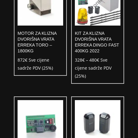
MOTOR ZA KLIZNA
KIT ZA KLIZNA
DVORIŠNA VRATA
DVORIŠNA VRATA
ERREKA TORO –
ERREKA DINGO FAST
1800KG
400KG 2022
Raspon
872
€
Sve cijene
328
€
–
480
€
Sve
cijena:
sadrže PDV (25%)
cijene sadrže PDV
od
(25%)
328€
do
480€