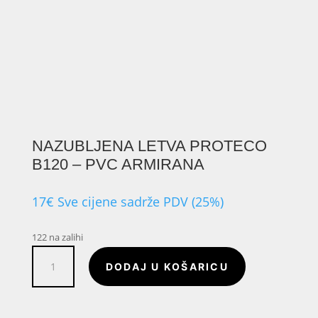
NAZUBLJENA LETVA PROTECO
B120 – PVC ARMIRANA
17
€
Sve cijene sadrže PDV (25%)
122 na zalihi
Nazubljena
DODAJ U KOŠARICU
letva
PROTECO
B120