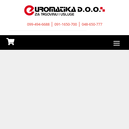
|
|
099-494-6688
091-1650-700
048-650-777
