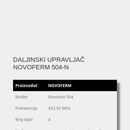
DALJINSKI UPRAVLJAČ
NOVOFERM 504-N
Proizvođač
NOVOFERM
Model
Novoline 504
Frekvencija
433.92 MHz
Broj tipki
4