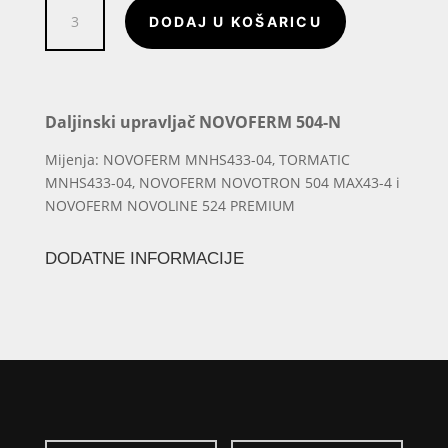
Daljinski
DODAJ U KOŠARICU
upravljač
NOVOFERM
504-
N
količina
Daljinski upravljač NOVOFERM 504-N
Mijenja: NOVOFERM MNHS433-04, TORMATIC
MNHS433-04, NOVOFERM NOVOTRON 504 MAX43-4 i
NOVOFERM NOVOLINE 524 PREMIUM
DODATNE INFORMACIJE