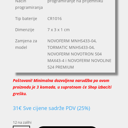
Način
programiranje na prijemniku
programiranja
Tip baterije
CR1016
Dimenzije
7 x 3 x 1 cm
Zamjena za
NOVOFERM MNHS433-04,
model
TORMATIC MNHS433-04,
NOVOFERM NOVOTRON 504
MAX43-4 i NOVOFERM NOVOLINE
524 PREMIUM
Poštovani! Minimalna dozvoljena narudžba po ovom
proizvodu je 3 komada, u suprotnom će Shop izbaciti
grešku.
31
€
Sve cijene sadrže PDV (25%)
12 na zalihi