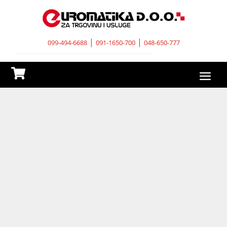
|
|
099-494-6688
091-1650-700
048-650-777
