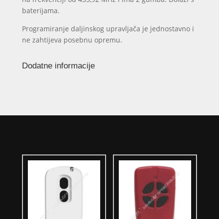
baterijama.
Programiranje daljinskog upravljača je jednostavno i
ne zahtijeva posebnu opremu.
Dodatne informacije