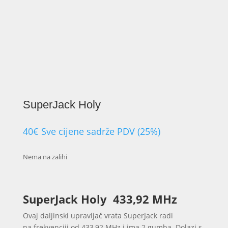
SuperJack Holy
40
€
Sve cijene sadrže PDV (25%)
Nema na zalihi
SuperJack Holy 433,92 MHz
Ovaj daljinski upravljač vrata SuperJack radi
na frekvenciji od 433,92 MHz i ima 2 gumba.
Dolazi s