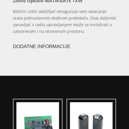
Zidno tipkalo MATIKGATE TXW
Bežični zidni odašiljač omogućuje vam otvaranje
vrata jednostavnim dodirom prekidača. Ovaj daljinski
upravljač s radio upravljanjem može se instalirati u
zatvorenom i na otvorenom prostoru.
DODATNE INFORMACIJE