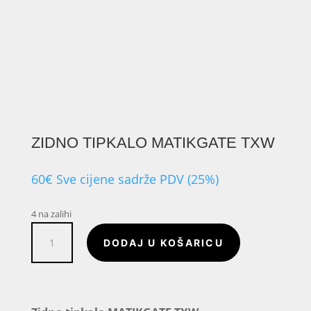
ZIDNO TIPKALO MATIKGATE TXW
60
€
Sve cijene sadrže PDV (25%)
4 na zalihi
Zidno
DODAJ U KOŠARICU
tipkalo
MATIKGATE
TXW
količina