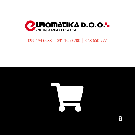
|
|
099-494-6688
091-1650-700
048-650-777
