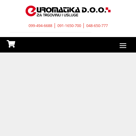
|
|
099-494-6688
091-1650-700
048-650-777
