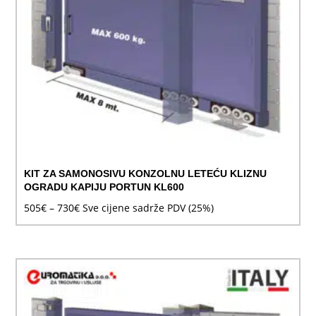
KIT ZA SAMONOSIVU KONZOLNU LETEĆU KLIZNU
OGRADU KAPIJU PORTUN KL600
Raspon
505
€
–
730
€
Sve cijene sadrže PDV (25%)
cijena:
od
505€
do
730€