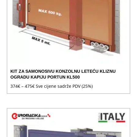
KIT ZA SAMONOSIVU KONZOLNU LETEĆU KLIZNU
OGRADU KAPIJU PORTUN KL500
Raspon
374
€
–
475
€
Sve cijene sadrže PDV (25%)
cijena:
od
374€
do
475€