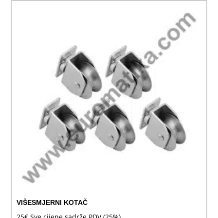
VIŠESMJERNI KOTAČ
25
€
Sve cijene sadrže PDV (25%)