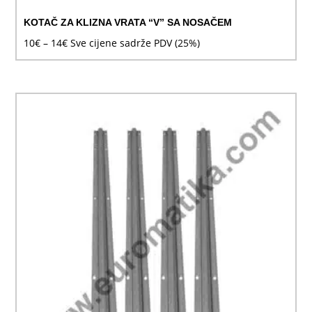
KOTAČ ZA KLIZNA VRATA “V” SA NOSAČEM
Raspon
10
€
–
14
€
Sve cijene sadrže PDV (25%)
cijena:
od
10€
do
14€