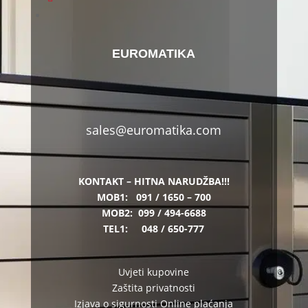
EUROMATIKA
sales@euromatika.com
KONTAKT – HITNA NARUDŽBA!!!
MOB1:
091 / 1650 – 700
MOB2:
099 / 494-6688
TEL1:
048 / 650-777
Uvjeti kupovine
Zaštita privatnosti
Izjava o sigurnosti Online plaćanja