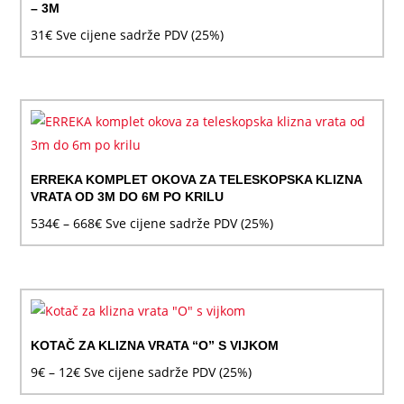
– 3M
31
€
Sve cijene sadrže PDV (25%)
ERREKA KOMPLET OKOVA ZA TELESKOPSKA KLIZNA
VRATA OD 3M DO 6M PO KRILU
Raspon
534
€
–
668
€
Sve cijene sadrže PDV (25%)
cijena:
od
534€
do
668€
KOTAČ ZA KLIZNA VRATA “O” S VIJKOM
Raspon
9
€
–
12
€
Sve cijene sadrže PDV (25%)
cijena: