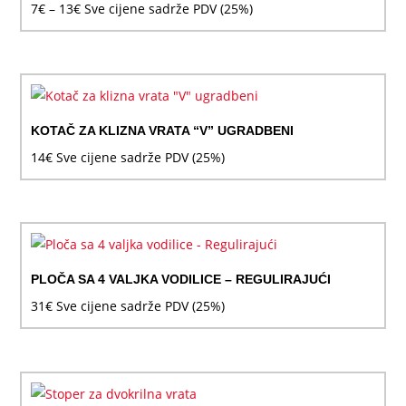
Raspon
7
€
–
13
€
Sve cijene sadrže PDV (25%)
cijena:
od
7€
do
13€
KOTAČ ZA KLIZNA VRATA “V” UGRADBENI
14
€
Sve cijene sadrže PDV (25%)
PLOČA SA 4 VALJKA VODILICE – REGULIRAJUĆI
31
€
Sve cijene sadrže PDV (25%)