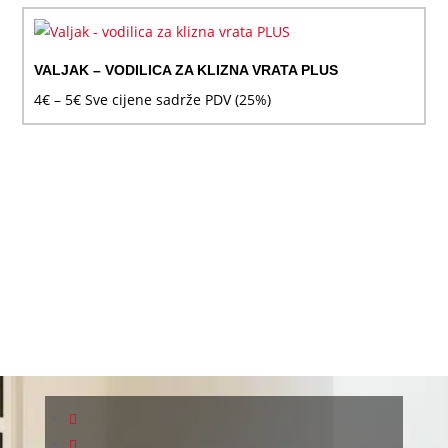
4€
do
5€
VALJAK – VODILICA ZA KLIZNA VRATA PLUS
Raspon
4
€
–
5
€
Sve cijene sadrže PDV (25%)
cijena:
od
4€
do
5€