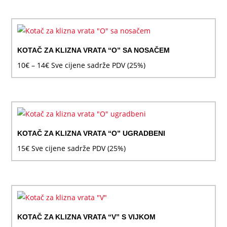
od
9€
do
12€
KOTAČ ZA KLIZNA VRATA “O” SA NOSAČEM
Raspon
10
€
–
14
€
Sve cijene sadrže PDV (25%)
cijena:
od
10€
do
14€
KOTAČ ZA KLIZNA VRATA “O” UGRADBENI
15
€
Sve cijene sadrže PDV (25%)
KOTAČ ZA KLIZNA VRATA “V” S VIJKOM