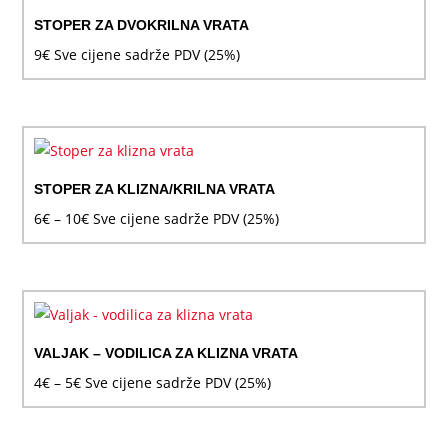
STOPER ZA DVOKRILNA VRATA
9
€
Sve cijene sadrže PDV (25%)
STOPER ZA KLIZNA/KRILNA VRATA
Raspon
6
€
–
10
€
Sve cijene sadrže PDV (25%)
cijena:
od
6€
do
10€
VALJAK – VODILICA ZA KLIZNA VRATA
Raspon
4
€
–
5
€
Sve cijene sadrže PDV (25%)
cijena:
od