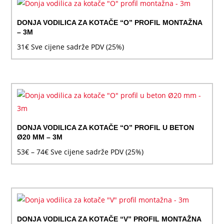
DONJA VODILICA ZA KOTAČE “O” PROFIL MONTAŽNA
– 3M
31
€
Sve cijene sadrže PDV (25%)
DONJA VODILICA ZA KOTAČE “O” PROFIL U BETON
Ø20 MM – 3M
Raspon
53
€
–
74
€
Sve cijene sadrže PDV (25%)
cijena:
od
53€
do
74€
DONJA VODILICA ZA KOTAČE “V” PROFIL MONTAŽNA