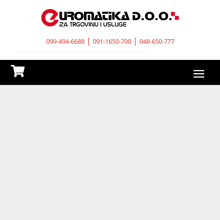
|
|
099-494-6688
091-1650-700
048-650-777
