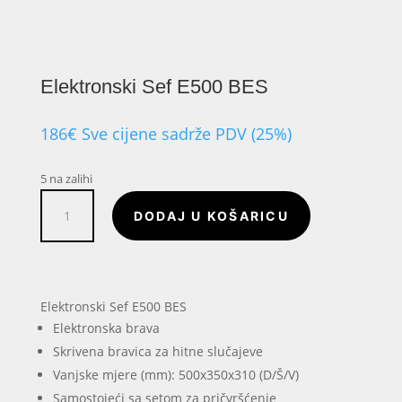
Elektronski Sef E500 BES
186
€
Sve cijene sadrže PDV (25%)
5 na zalihi
Elektronski
DODAJ U KOŠARICU
Sef
E500
BES
količina
Elektronski Sef E500 BES
Elektronska brava
Skrivena bravica za hitne slučajeve
Vanjske mjere (mm): 500x350x310 (D/Š/V)
Samostojeći sa setom za pričvršćenje