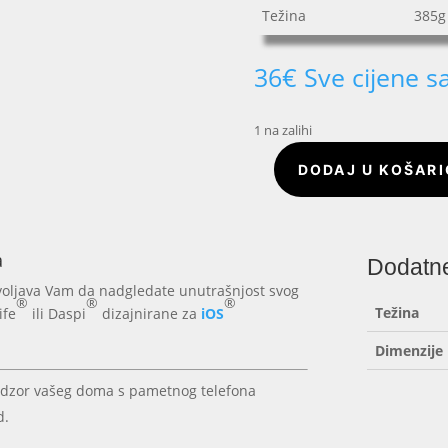
Težina
385g
36
€
Sve cijene s
1 na zalihi
DODAJ U KOŠAR
HD
Wireless
Unutarnja
Smart
a
Dodatne
Kamera
voljava Vam da nadgledate unutrašnjost svog
količina
®
®
®
Težina
ife
ili Daspi
dizajnirane za
iOS
Dimenzije
dzor vašeg doma s pametnog telefona
d.