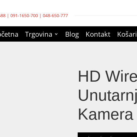
688
|
091-1650-700
|
048-650-777
očetna
Trgovina
Blog
Kontakt
Košar
HD Wire
Unutarn
Kamera