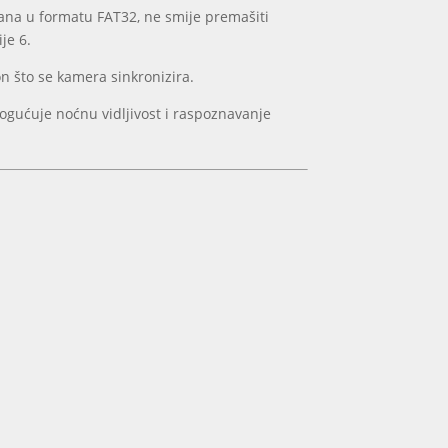
ana u formatu FAT32, ne smije premašiti
je 6.
 što se kamera sinkronizira.
gućuje noćnu vidljivost i raspoznavanje