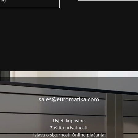
5%)
sales@euromatika.com
Uvjeti kupovine
Zaštita privatnosti
Izjava o sigurnosti Online plaćanja