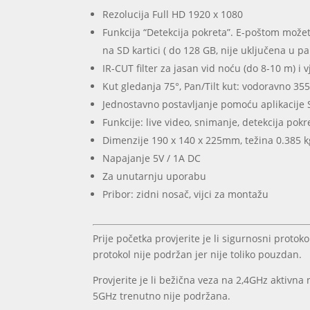
Rezolucija Full HD 1920 x 1080
Funkcija “Detekcija pokreta”. E-poštom možet
na SD kartici ( do 128 GB, nije uključena u pa
IR-CUT filter za jasan vid noću (do 8-10 m) i v
Kut gledanja 75°, Pan/Tilt kut: vodoravno 35
Jednostavno postavljanje pomoću aplikacije 
Funkcije: live video, snimanje, detekcija pok
Dimenzije 190 x 140 x 225mm, težina 0.385 k
Napajanje 5V / 1A DC
Za unutarnju uporabu
Pribor: zidni nosač, vijci za montažu
Prije početka provjerite je li sigurnosni pro
protokol nije podržan jer nije toliko pouzdan.
Provjerite je li bežična veza na 2,4GHz aktiv
5GHz trenutno nije podržana.