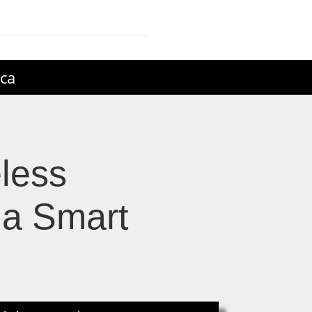
ica
less
ja Smart