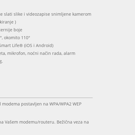
e slati slike i videozapise snimljene kamerom
kiranje )
jernije boje
5°, okomito 110°
Smart Life® (iOS i Android)
reta, mikrofon, noćni način rada, alarm
g.
tokol modema postavljen na WPA/WPA2 WEP
na na Vašem modemu/routeru. Bežična veza na