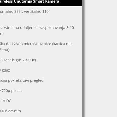
ireless Unutarnja Smart Kamera
ontalno 355°, vertikalno 110°
maksimalna udaljenost raspoznavanja 8-10
ra
ka do 128GB microSD kartice (kartica nije
učena)
(802.11b/g/n 2.4GHz)
/ Izlaz
cija pokreta, živi pregled
×720p pixela
/ 1A DC
*140*225mm