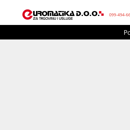
099-494-6
P