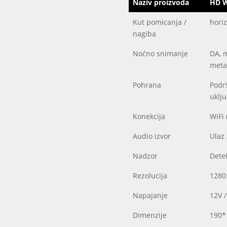
Naziv proizvoda
HD W
Kut pomicanja /
horiz
nagiba
Noćno snimanje
DA, 
meta
Pohrana
Podrš
uklj
Konekcija
WiFi 
Audio izvor
Ulaz 
Nadzor
Detek
Rezolucija
1280
Napajanje
12V 
Dimenzije
190