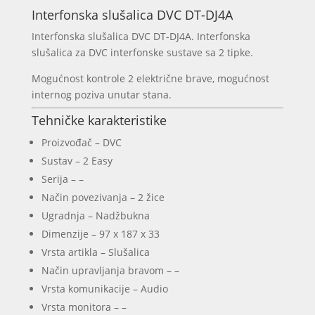
količina
Interfonska slušalica DVC DT-DJ4A
Interfonska slušalica DVC DT-DJ4A. Interfonska
slušalica za DVC interfonske sustave sa 2 tipke.
Mogućnost kontrole 2 električne brave, mogućnost
internog poziva unutar stana.
Tehničke karakteristike
Proizvođač – DVC
Sustav – 2 Easy
Serija – –
Način povezivanja – 2 žice
Ugradnja – Nadžbukna
Dimenzije – 97 x 187 x 33
Vrsta artikla – Slušalica
Način upravljanja bravom – –
Vrsta komunikacije – Audio
Vrsta monitora – –