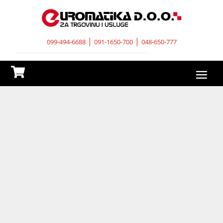
|
|
099-494-6688
091-1650-700
048-650-777
