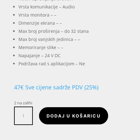
Vrsta komunikacije – Audio
Vrsta monitora – –
Dimenzije ekrana – –
Max broj proširenja – do 32 stana
Max broj vanjskih jedinica – –
Memoriranje slike – –
Napajanje – 24 V DC
Podržava rad s aplikacijom – Ne
47
€
Sve cijene sadrže PDV (25%)
2 na zalihi
Interfonska
DODAJ U KOŠARICU
slušalica
DVC
DT-
DJ4A