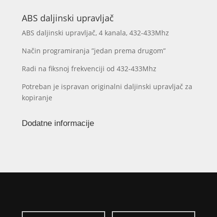
kanala
fiksni
ABS daljinski upravljač
kod
ABS daljinski upravljač, 4 kanala, 432-433Mhz
količina
Način programiranja ”jedan prema drugom”
Radi na fiksnoj frekvenciji od 432-433Mhz
Potreban je ispravan originalni daljinski upravljač za
kopiranje
Dodatne informacije