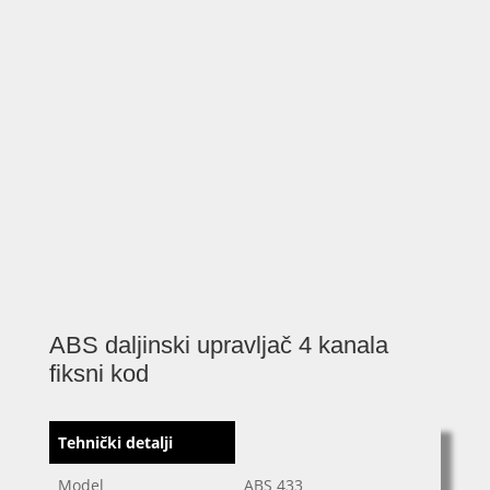
ABS daljinski upravljač 4 kanala
fiksni kod
Tehnički detalji
Model
ABS 433