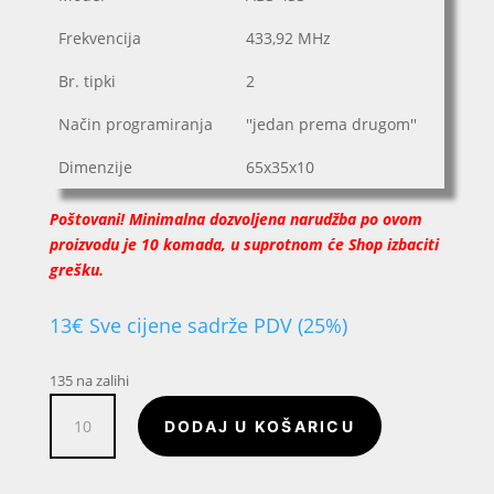
Frekvencija
433,92 MHz
Br. tipki
2
Način programiranja
''jedan prema drugom''
Dimenzije
65x35x10
Poštovani! Minimalna dozvoljena narudžba po ovom
proizvodu je 10 komada, u suprotnom će Shop izbaciti
grešku.
13
€
Sve cijene sadrže PDV (25%)
135 na zalihi
ABS
DODAJ U KOŠARICU
daljinski
upravljač
4