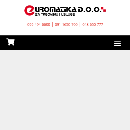
|
|
099-494-6688
091-1650-700
048-650-777
