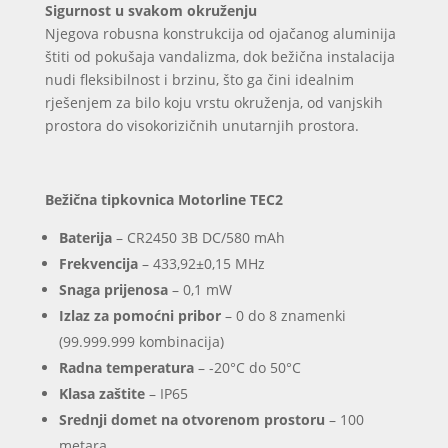
Sigurnost u svakom okruženju
Njegova robusna konstrukcija od ojačanog aluminija
štiti od pokušaja vandalizma, dok bežična instalacija
nudi fleksibilnost i brzinu, što ga čini idealnim
rješenjem za bilo koju vrstu okruženja, od vanjskih
prostora do visokorizičnih unutarnjih prostora.
Bežična tipkovnica Motorline TEC2
Baterija
– CR2450 3B DC/580 mAh
Frekvencija
– 433,92±0,15 MHz
Snaga prijenosa
– 0,1 mW
Izlaz za pomoćni pribor
– 0 do 8 znamenki
(99.999.999 kombinacija)
Radna temperatura
– -20°C do 50°C
Klasa zaštite
– IP65
Srednji domet na otvorenom prostoru
– 100
metara