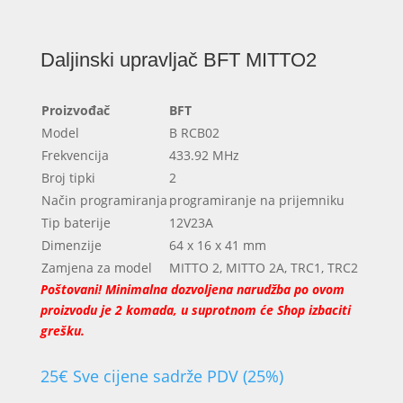
Daljinski upravljač BFT MITTO2
Proizvođač
BFT
Model
B RCB02
Frekvencija
433.92 MHz
Broj tipki
2
Način programiranja
programiranje na prijemniku
Tip baterije
12V23A
Dimenzije
64 x 16 x 41 mm
Zamjena za model
MITTO 2, MITTO 2A, TRC1, TRC2
Poštovani! Minimalna dozvoljena narudžba po ovom
proizvodu je 2 komada, u suprotnom će Shop izbaciti
grešku.
25
€
Sve cijene sadrže PDV (25%)