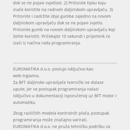
dok se ne pojavi svjetlost.
2) Pritisnite tipku koju
inače koristite na radnom daljinskom upravljaču.
3)
Pritisnite i zadržite obje gumbe zajedno na novom
daljinskom upravljaču dok se ne pojavi svjetlo.
Pritisnite gumb na novom daljinskom upravljaču koji
želite koristiti.
Pričekajte 10 sekundi i prijemnik će
izaći iz načina rada programiranja.
EUROMATIKA d.o.o. posluje isključivo kao
web‑trgovina.
Za BFT daljinske upravljače tvornički ne dolaze
upute, jer se postupak programiranja nalazi
isključivo u dokumentaciji isporučenoj uz BFT motor /
automatiku.
Zbog različitih modela kontrolnih ploča, postupak
programiranja može značajno varirati.
EUROMATIKA d.o.o. ne pruža tehničku podršku za