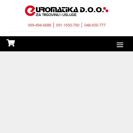
|
|
099-494-6688
091-1650-700
048-650-777
