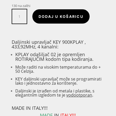
130 na zalihi
Daljinski
DODAJ U KOŠARICU
upravljač
KEY
900KPLAY
,
433,92MHz,
Daljinski upravljač KEY 900KPLAY ,
433,92MHz, 4 kanalni:
4
kanalni
KPLAY
odašiljač 02 je opremljen
ROTIRAJUČIM kodom tipa kodiranja.
količina
M
ože raditi na visokim temperaturama do +
50 Celzija.
KEY daljinski upravljač može se programirati
lako i jednostavno za korištenje.
Daljinski je izrađen od metala i plastike, s
elegantnim izgledom te je
vodootporan
.
MADE IN ITALY!!!
MADE
IN
ITALY!!!