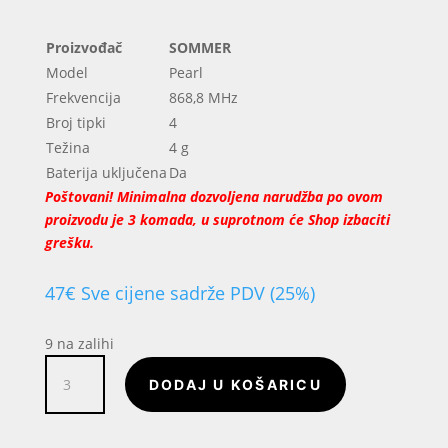
Proizvođač
SOMMER
Model
Pearl
Frekvencija
868,8 MHz
Broj tipki
4
Težina
4 g
Baterija uključena
Da
Poštovani! Minimalna dozvoljena narudžba po ovom
proizvodu je 3 komada, u suprotnom će Shop izbaciti
grešku.
47
€
Sve cijene sadrže PDV (25%)
9 na zalihi
SOMMER
DODAJ U KOŠARICU
Pearl
868MHz
4