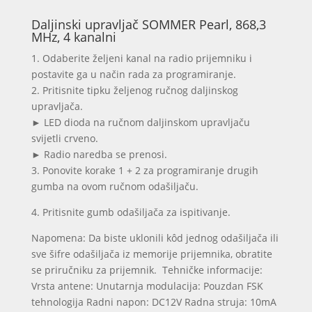
kanala
količina
Daljinski upravljač SOMMER Pearl, 868,3
MHz, 4 kanalni
1. Odaberite željeni kanal na radio prijemniku i
postavite ga u način rada za programiranje.
2. Pritisnite tipku željenog ručnog daljinskog
upravljača.
► LED dioda na ručnom daljinskom upravljaču
svijetli crveno.
► Radio naredba se prenosi.
3. Ponovite korake 1 + 2 za programiranje drugih
gumba na ovom ručnom odašiljaču.
4. Pritisnite gumb odašiljača za ispitivanje.
Napomena: Da biste uklonili kôd jednog odašiljača ili
sve šifre odašiljača iz memorije prijemnika, obratite
se priručniku za prijemnik.
Tehničke informacije:
Vrsta antene: Unutarnja modulacija: Pouzdan FSK
tehnologija Radni napon: DC12V Radna struja: 10mA