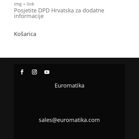
img + link
Posjetite DPD Hrvatska za dodatne
informacije
Košarica
Euromatika
sales@euromatika.com