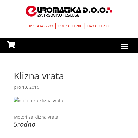
|
|
099-494-6688
091-1650-700
048-650-777

Klizna vrata
pro 13, 2016
Motori za klizna vrata
Srodno